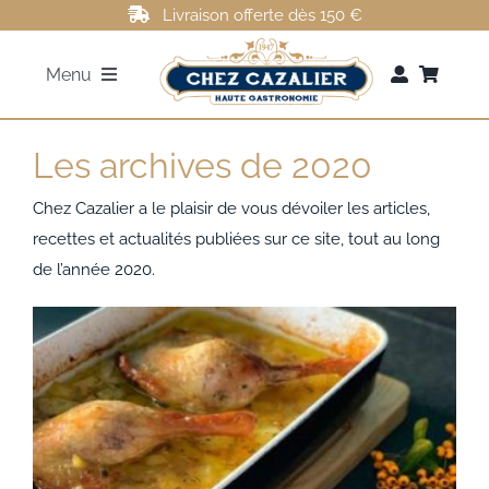
Passer
Livraison offerte dès 150 €
au
Menu
contenu
FOIE GRAS
Les archives de 2020
ROTI DE CANARD
Chez Cazalier a le plaisir de vous dévoiler les articles,
recettes et actualités publiées sur ce site, tout au long
de l’année 2020.
MAGRETS DE CANARD
CONFITS DE CANARD
AUTRES