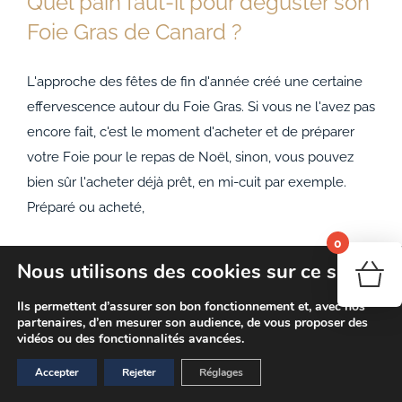
Quel pain faut-il pour déguster son
Foie Gras de Canard ?
L'approche des fêtes de fin d'année créé une certaine
Quel pain faut-il pour déguster son Foie Gras
effervescence autour du Foie Gras. Si vous ne l'avez pas
de Canard ?
encore fait, c'est le moment d'acheter et de préparer
votre Foie pour le repas de Noël, sinon, vous pouvez
bien sûr l'acheter déjà prêt, en mi-cuit par exemple.
Préparé ou acheté,
0
Nous utilisons des cookies sur ce site
10 novembre, 2020
Votr
Ils permettent d’assurer son bon fonctionnement et, avec nos
partenaires, d’en mesurer son audience, de vous proposer des
vidéos ou des fonctionnalités avancées.
Accepter
Rejeter
Réglages