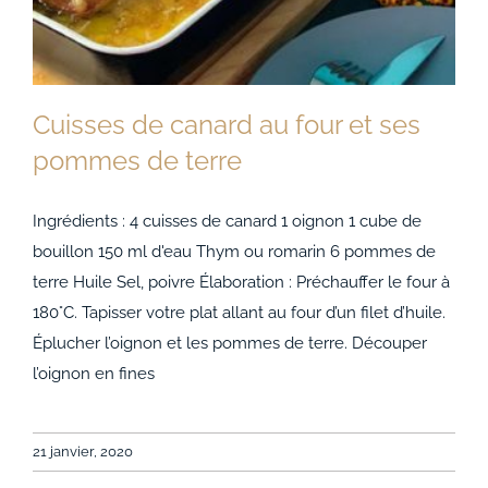
ACCOMPAGNEMENTS
AVANTAGES
Cuisses de canard au four et ses
0
pommes de terre
Ingrédients : 4 cuisses de canard 1 oignon 1 cube de
Cuisses de canard au four et ses pommes de
bouillon 150 ml d'eau Thym ou romarin 6 pommes de
terre
terre Huile Sel, poivre Élaboration : Préchauffer le four à
180°C. Tapisser votre plat allant au four d’un filet d’huile.
Éplucher l’oignon et les pommes de terre. Découper
l’oignon en fines
21 janvier, 2020