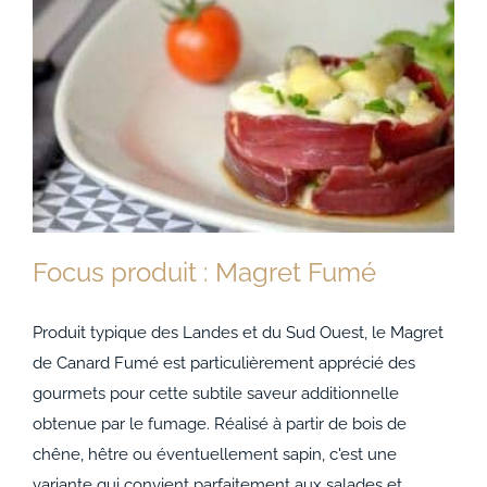
Focus produit : Magret Fumé
Produit typique des Landes et du Sud Ouest, le Magret
de Canard Fumé est particulièrement apprécié des
gourmets pour cette subtile saveur additionnelle
Focus produit : Magret Fumé
obtenue par le fumage. Réalisé à partir de bois de
chêne, hêtre ou éventuellement sapin, c'est une
variante qui convient parfaitement aux salades et