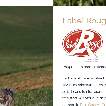
Label Rou
Rouge et un produit stand
Le
Canard Fermier des 
102 jours minimum et est 
se fait dans le plus grand 
très strict. A noter que de
comme le
Foie Gras Mi-Cu