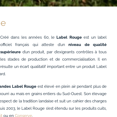
ge
Créé dans les années 60, le
Label Rouge
est un label
officiel français qui atteste d’un
niveau de qualité
supérieure
d’un produit, par d’exigeants contrôles à tous
les stades de production et de commercialisation. Il en
résulte un écart qualitatif important entre un produit Label
ard.
Landes Label Rouge
est élevé en plein air pendant plus de
nourri au maïs en grains entiers du Sud-Ouest. Son élevage
respect de la tradition landaise et suit un cahier des charges
puis 2003, le Label Rouge s’est étendu sur les produits cuits,
it
ou en
Conserve
.