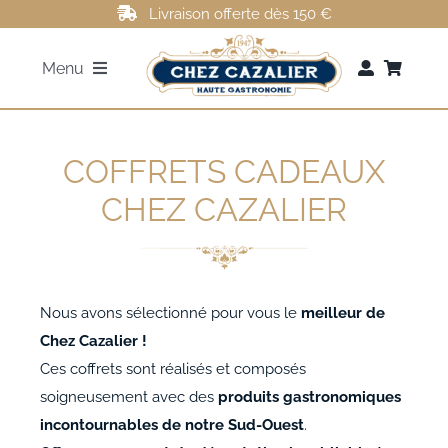
Passer
Livraison offerte dès 150 €
au
Menu
contenu
FOIE GRAS
COFFRETS CADEAUX
ROTI DE CANARD
CHEZ CAZALIER
MAGRETS DE CANARD
Nous avons sélectionné pour vous le
meilleur de
CONFITS DE CANARD
Chez Cazalier !
Ces coffrets sont réalisés et composés
AUTRES
soigneusement avec des
produits gastronomiques
incontournables de notre Sud-Ouest
.