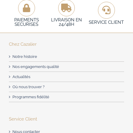
110,00€
plusieurs
variations.
PAIEMENTS
LIVRAISON EN
SERVICE CLIENT
Les
SECURISES
24/48H
options
peuvent
Chez Cazalier
être
choisies
Notre histoire
sur
Nos engagements qualité
la
Actualités
page
Où nous trouver ?
du
produit
Programmes fidélité
Service Client
Nous contacter