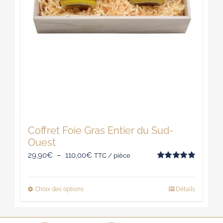
du
produit
Coffret Foie Gras Entier du Sud-
Ouest
Plage
29,90
€
–
110,00
€
TTC / pièce
Note
5.00
de
sur 5
prix :
Choix des options
Détails
Ce
29,90€
produit
à
a