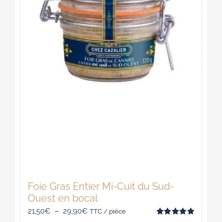
choisies
sur
la
page
du
produit
Foie Gras Entier Mi-Cuit du Sud-
Ouest en bocal
Plage
21,50
€
–
29,90
€
TTC / pièce