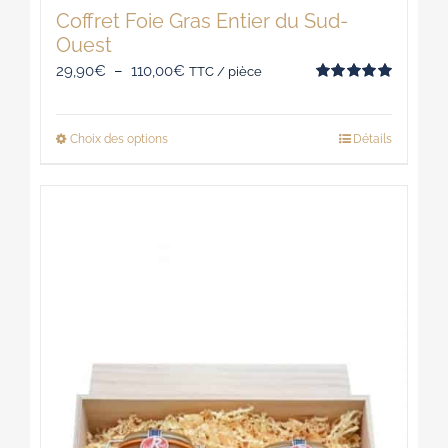
Coffret Foie Gras Entier du Sud-
Ouest
Plage
29,90
€
–
110,00
€
TTC / pièce
Note
5.00
de
sur 5
prix :
Choix des options
Détails
Ce
29,90€
produit
à
a
110,00€
plusieurs
variations.
Les
options
peuvent
être
choisies
sur