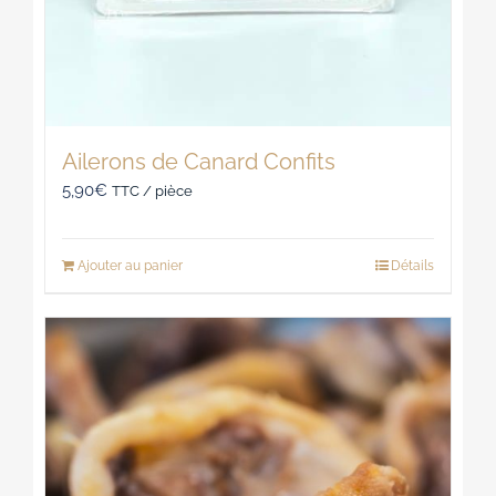
Ailerons de Canard Confits
5,90
€
TTC / pièce
Ajouter au panier
Détails