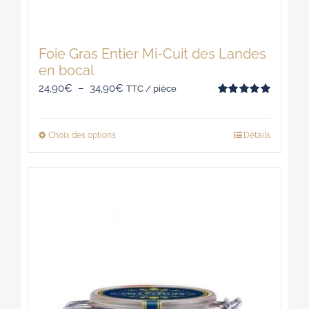
Foie Gras Entier Mi-Cuit des Landes
en bocal
Plage
24,90
€
–
34,90
€
TTC / pièce
Note
5.00
de
sur 5
prix :
Choix des options
Détails
Ce
24,90€
produit
à
a
34,90€
plusieurs
variations.
Les
options
peuvent
être