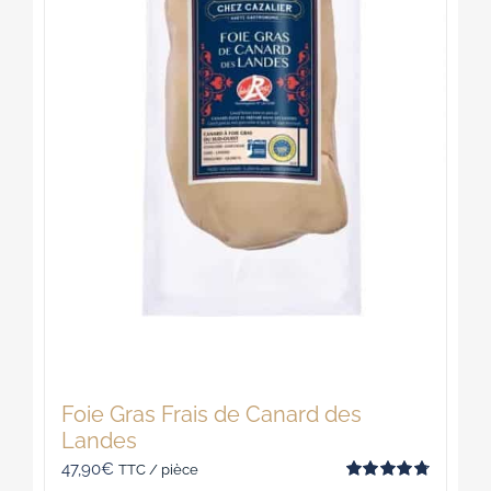
choisies
sur
la
page
du
produit
Foie Gras Frais de Canard des
Landes
47,90
€
TTC / pièce