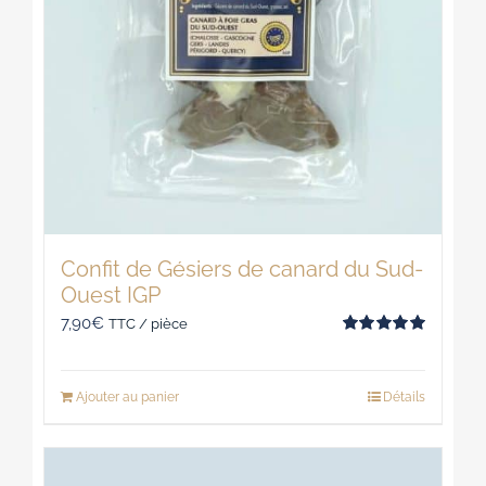
produit
Confit de Gésiers de canard du Sud-
Ouest IGP
7,90
€
TTC / pièce
Note
5.00
sur 5
Ajouter au panier
Détails