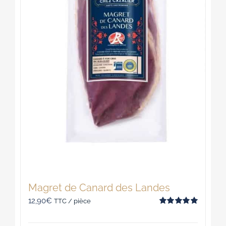
sur
la
page
du
produit
Magret de Canard des Landes
12,90
€
TTC / pièce
Note
5.00
sur 5