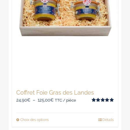
la
page
du
produit
Coffret Foie Gras des Landes
Plage
24,90
€
–
125,00
€
TTC / pièce
Note
5.00
de
sur 5
prix :
Choix des options
Détails
Ce
24,90€
produit