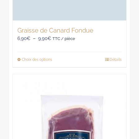
Graisse de Canard Fondue
Plage
6,90
€
–
9,90
€
TTC / pièce
de
prix :
Choix des options
Détails
Ce
6,90€
produit
à
a
9,90€
plusieurs
variations.
Les
options
peuvent
être
choisies