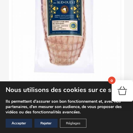
0
Nous utilisons des cookies sur ce site
Votr
Ils permettent d’assurer son bon fonctionnement et, avec nos
Rôti de Canard du Sud-Ouest
partenaires, d’en mesurer son audience, de vous proposer des
26,90
€
TTC / pièce
vidéos ou des fonctionnalités avancées.
Note
5.00
sur 5
Accepter
Rejeter
Réglages
Ajouter au panier
Détails