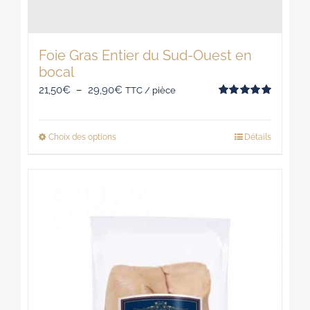
Foie Gras Entier du Sud-Ouest en
bocal
Plage
21,50
€
–
29,90
€
TTC / pièce
Note
5.00
de
sur 5
prix :
Choix des options
Détails
Ce
21,50€
produit
à
a
29,90€
plusieurs
variations.
Les
options
peuvent
être