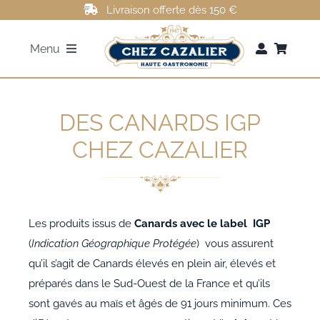
Passer
Livraison offerte dès 150 €
au
Menu
contenu
FOIE GRAS
DES CANARDS IGP
ROTI DE CANARD
CHEZ CAZALIER
MAGRETS DE CANARD
Les produits issus de
Canards avec le label IGP
CONFITS DE CANARD
(
Indication Géographique Protégée
) vous assurent
qu’il s’agit de Canards élevés en plein air, élevés et
AUTRES
préparés dans le Sud-Ouest de la France et qu’ils
sont gavés au maïs et âgés de 91 jours minimum. Ces