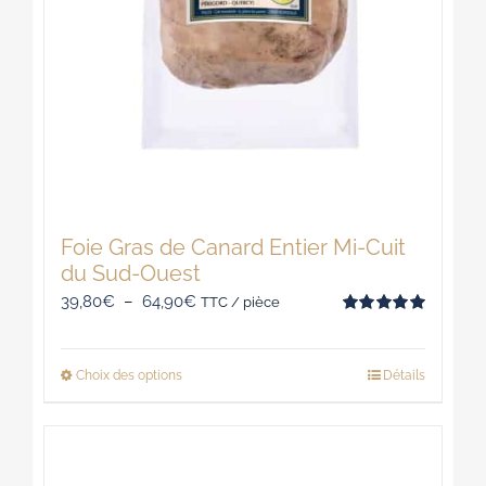
Foie Gras de Canard Entier Mi-Cuit
du Sud-Ouest
Plage
39,80
€
–
64,90
€
TTC / pièce
Note
5.00
de
sur 5
prix :
Choix des options
Détails
Ce
39,80€
produit
à
a
64,90€
plusieurs