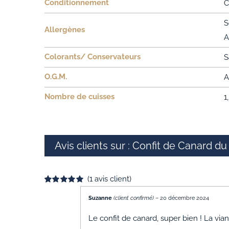
Conditionnement
C
S
Allergènes
A
Colorants/ Conservateurs
S
O.G.M.
A
Nombre de cuisses
1
Avis clients sur : Confit de Canard d
(
1
avis client)
Noté
1
5.00
sur 5 basé sur
Suzanne
(client confirmé)
–
20 décembre 2024
notation
client
Le confit de canard, super bien ! La vi