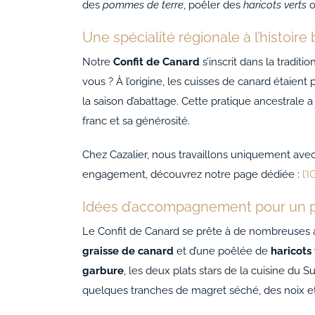
des
pommes de terre
, poêler des
haricots verts
o
Une spécialité régionale à l’histoire
Notre
Confit de Canard
s’inscrit dans la traditi
vous ? À l’origine, les cuisses de canard étaien
la saison d’abattage. Cette pratique ancestrale 
franc et sa générosité.
Chez Cazalier, nous travaillons uniquement ave
engagement, découvrez notre page dédiée :
l’
Idées d’accompagnement pour un p
Le Confit de Canard se prête à de nombreuses 
graisse de canard
et d’une poêlée de
haricots 
garbure
, les deux plats stars de la cuisine du
quelques tranches de magret séché, des noix et 