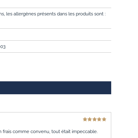
, les allergènes présents dans les produits sont :
003
Note
5
sur 5
en frais comme convenu, tout était impeccable.