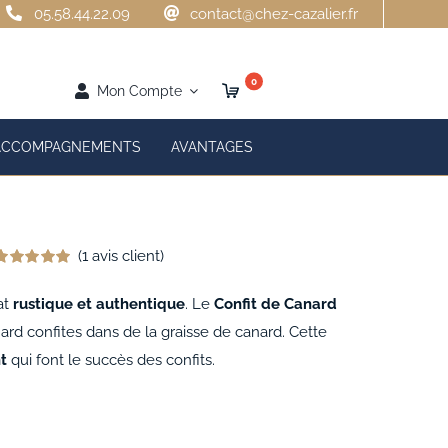
05.58.44.22.09
contact@chez-cazalier.fr
0
Mon Compte
ACCOMPAGNEMENTS
AVANTAGES
(
1
avis client)
Noté
1
5.00
ur 5 basé sur
at
rustique et authentique
. Le
Confit de Canard
notation
lient
d confites dans de la graisse de canard. Cette
t
qui font le succès des confits.