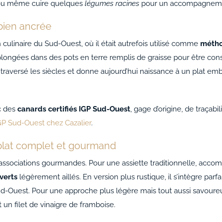
u même cuire quelques
légumes racines
pour un accompagneme
 bien ancrée
on culinaire du Sud-Ouest, où il était autrefois utilisé comme
métho
t plongées dans des pots en terre remplis de graisse pour être co
a traversé les siècles et donne aujourd’hui naissance à un plat e
c des
canards certifiés IGP Sud-Ouest
, gage d’origine, de traçabi
IGP Sud-Ouest chez Cazalier
.
lat complet et gourmand
associations gourmandes. Pour une assiette traditionnelle, acc
verts
légèrement aillés. En version plus rustique, il s’intègre pa
 Sud-Ouest. Pour une approche plus légère mais tout aussi savour
un filet de vinaigre de framboise.