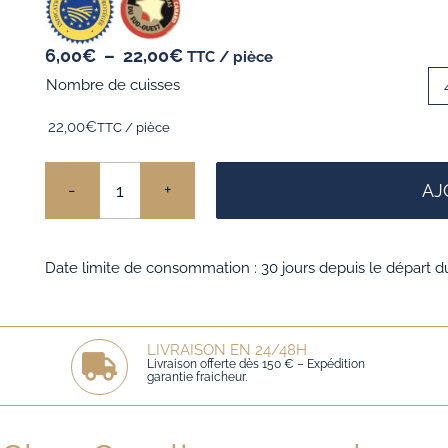
Plage
6,00
€
–
22,00
€
TTC / pièce
de
Nombre de cuisses
prix :
6,00€
22,00
€
TTC / pièce
à
22,00€
AJ
quantité
de
Date limite de consommation : 30 jours depuis le départ d
Confit
de
Canard
LIVRAISON EN 24/48H
Livraison offerte dès 150 € – Expédition
du
garantie fraicheur.
Sud-
Ouest