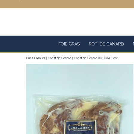
Passer
au
contenu
FOIE GRAS
ROTI DE CANARD
Chez Cazalier
Confit de Canard
Confit de Canard du Sud-Ouest