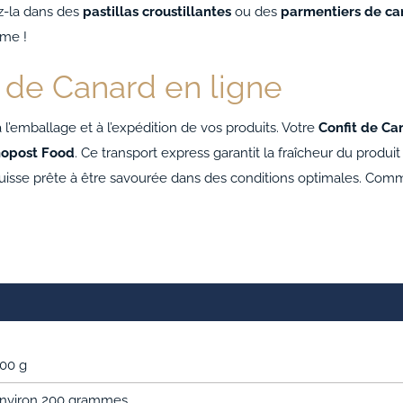
sez-la dans des
pastillas croustillantes
ou des
parmentiers de ca
rme !
 de Canard en ligne
 l’emballage et à l’expédition de vos produits. Votre
Confit de Ca
nopost Food
. Ce transport express garantit la fraîcheur du produ
cuisse prête à être savourée dans des conditions optimales. Comm
00 g
nviron 200 grammes