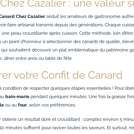
 Chez Cazalier : une valeur
 Canard Chez Cazalier
séduit les amateurs de gastronomie authe
voir-faire artisanal transmis depuis des générations. Chaque cuisse
 une peau croustillante après cuisson. Cette méthode, loin d’être
 un point d’honneur à sélectionner des canards de qualité, élevés
 qui souhaitent découvrir un plat emblématique du patrimoine gast
, dîner entre amis ou table de fête.
er votre Confit de Canard
 condition de respecter quelques étapes essentielles ! Pour libére
 au
bain-marie
pendant quelques minutes. Une fois la graisse fon
le
ou au
four
, selon vos préférences.
tenir un résultat doré et croustillant : comptez environ 5 minutes,
0 minutes suffisent pour raviver toutes les saveurs. Et surtout, ne j