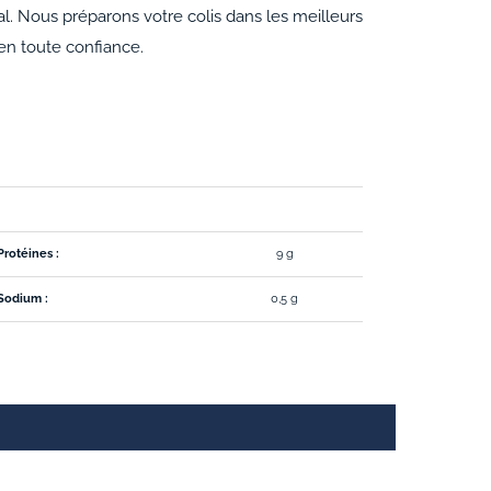
. Nous préparons votre colis dans les meilleurs
 en toute confiance.
Protéines :
9 g
Sodium :
0,5 g