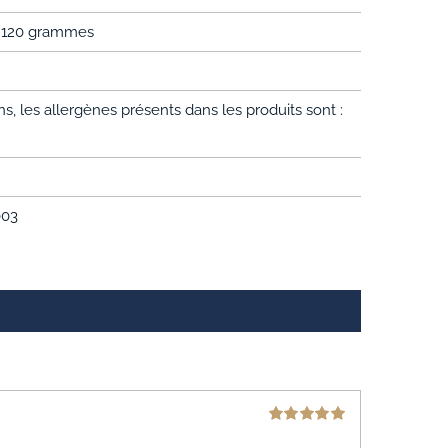
e 120 grammes
, les allergènes présents dans les produits sont :
003
Note
5
sur 5