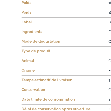
Poids
1
Poids
1
Label
I
Ingrédients
F
Mode de dégustation
C
Type de produit
F
Animal
C
Origine
F
Temps estimatif de livraison
1
Conservation
G
Date limite de consommation
1
Délai de conservation après ouverture
4