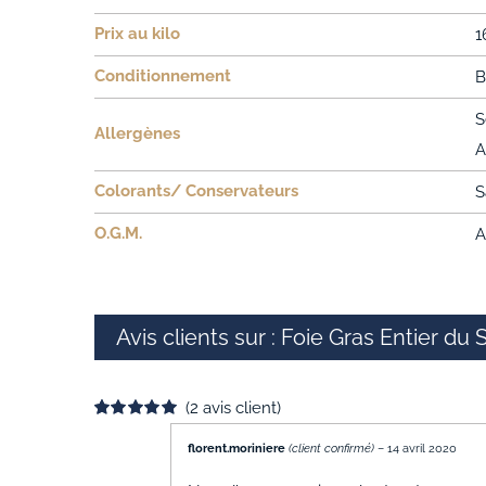
Prix au kilo
1
Conditionnement
B
S
Allergènes
A
Colorants/ Conservateurs
S
O.G.M.
A
Avis clients sur : Foie Gras Entier d
(
2
avis client)
Noté
2
5.00
sur 5 basé sur
florent.moriniere
(client confirmé)
–
14 avril 2020
notations
client