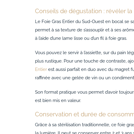
Conseils de dégustation : révéler la
Le Foie Gras Entier du Sud-Ouest en bocal se sav
permet à sa texture de s’assouplir et à ses arôm
à l’aide d’une lame lisse ou d’un fil à foie gras.
Vous pouvez le servir à l’assiette, sur du pain
plus rustique. Pour une touche de contraste, aj
Entier
est aussi parfait en duo avec du magret fu
raffinée avec une gelée de vin ou un condimen
Son format pratique vous permet d’avoir toujours
est bien mis en valeur.
Conservation et durée de consomm
Grâce à sa stérilisation traditionnelle, ce foie g
la lumière. Il peut se conserver entre 2 et 3 ans 