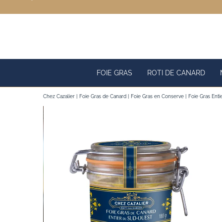
Passer
au
contenu
FOIE GRAS
ROTI DE CANARD
Chez Cazalier
Foie Gras de Canard
Foie Gras en Conserve
Foie Gras Ent