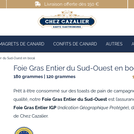
Livraison offerte dès 150 €
MAGRETS DE CANARD
CONFITS DE CANARD
AUTRES
ier du Sud-Ouest en bocal
Foie Gras Entier du Sud-Ouest en bo
180 grammes | 120 grammes
s
Prêt à être consommé sur des toasts de pain de campagn
c
qualité, notre
Foie Gras Entier du Sud-Ouest
est l’assura
Foie Gras Entier IGP
(
Indication Géographique Protégée
), 
de Chez Cazalier.