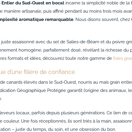
s Entier du Sud-Ouest en bocal
incarne la simplicité noble de la
en
de manière artisanale, puis affiné pendant au moins trois mois ava
bocal
mplexité aromatique remarquable
. Nous disons souvent, chez Ca
st juste assaisonné avec du sel de Salies-de-Béarn et du poivre gr
onnement homogène, parfaitement dosé, révélant la richesse du pr
’autres formats et idées, découvrez toute notre gamme de
foies gra
e d’une filière de confiance
de canards élevés dans le Sud-Ouest, nourris au maïs grain entier
ndication Géographique Protégée garantit l’origine des animaux, 
e.
éleveurs locaux, parfois depuis plusieurs générations. Ce lien de
 couleur. Une fois réceptionnés, ils sont triés à la main, assaisonn
tion – juste du temps, du soin, et une obsession du bon.