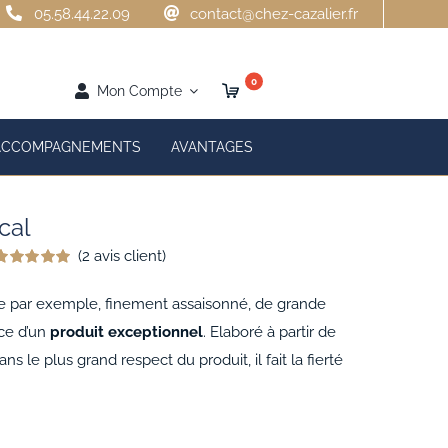
05.58.44.22.09
contact@chez-cazalier.fr
0
Mon Compte
ACCOMPAGNEMENTS
AVANTAGES
cal
(
2
avis client)
Noté
2
5.00
ur 5 basé sur
e par exemple, finement assaisonné, de grande
notations
lient
nce d’un
produit exceptionnel
. Elaboré à partir de
dans le plus grand respect du produit, il fait la fierté