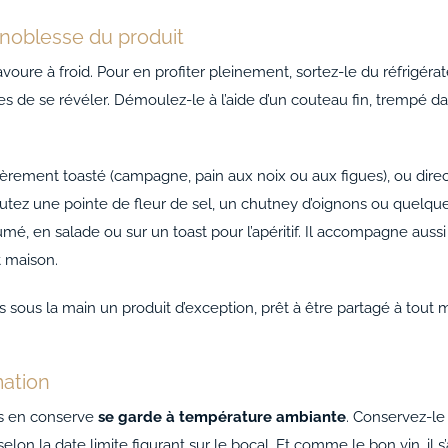
 noblesse du produit
oure à froid. Pour en profiter pleinement, sortez-le du réfrigérat
es de se révéler. Démoulez-le à l’aide d’un couteau fin, trempé d
 légèrement toasté (campagne, pain aux noix ou aux figues), ou di
outez une pointe de fleur de sel, un chutney d’oignons ou quelq
mé, en salade ou sur un toast pour l’apéritif. Il accompagne aussi
t maison.
 sous la main un produit d’exception, prêt à être partagé à tout m
ation
ras en conserve
se garde à température ambiante
. Conservez-le 
selon la date limite figurant sur le bocal. Et comme le bon vin, il 