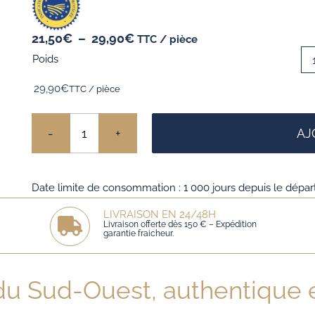
Plage
21,50
€
–
29,90
€
TTC / pièce
de
Poids
prix :
21,50€
29,90
€
TTC / pièce
à
29,90€
AJ
quantité
de
Date limite de consommation : 1 000 jours depuis le dépar
Foie
Gras
LIVRAISON EN 24/48H
Livraison offerte dès 150 € – Expédition
garantie fraicheur.
Entier
du
Sud-
 du Sud-Ouest, authentique 
Ouest