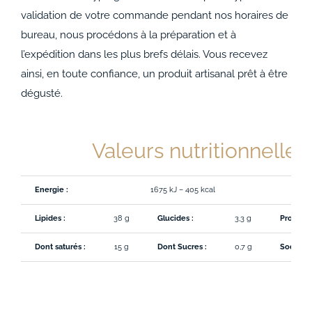
validation de votre commande pendant nos horaires de
bureau, nous procédons à la préparation et à
l’expédition dans les plus brefs délais. Vous recevez
ainsi, en toute confiance, un produit artisanal prêt à être
dégusté.
Valeurs nutritionnelles
Energie :
1675 kJ – 405 kcal
Lipides :
38 g
Glucides :
3,3 g
Protéine
Dont saturés :
15 g
Dont Sucres :
0,7 g
Sodium 