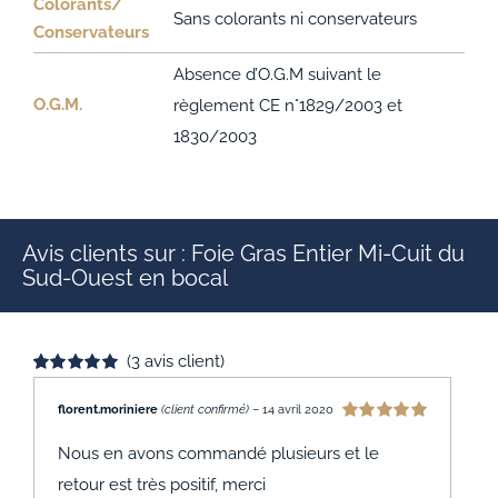
Colorants/
Sans colorants ni conservateurs
Conservateurs
Absence d’O.G.M suivant le
O.G.M.
règlement CE n°1829/2003 et
1830/2003
Avis clients sur : Foie Gras Entier Mi-Cuit du
Sud-Ouest en bocal
(
3
avis client)
Noté
3
5.00
sur 5 basé sur
florent.moriniere
(client confirmé)
–
14 avril 2020
notations
Note
5
sur 5
client
Nous en avons commandé plusieurs et le
retour est très positif, merci