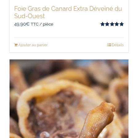
Foie Gras de Canard Extra Déveiné du
Sud-Ouest
49,90
€
TTC / pièce
Note
4.80
sur 5
Ajouter au panier
Détails