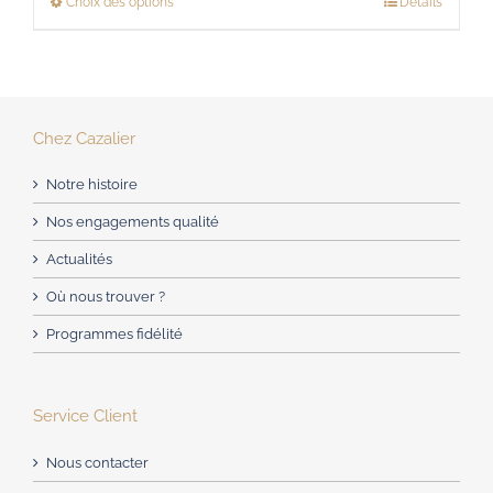
Choix des options
Détails
Ce
6,00€
produit
à
a
22,00€
plusieurs
variations.
Chez Cazalier
Les
Notre histoire
options
peuvent
Nos engagements qualité
être
Actualités
choisies
Où nous trouver ?
sur
Programmes fidélité
la
page
du
Service Client
produit
Nous contacter