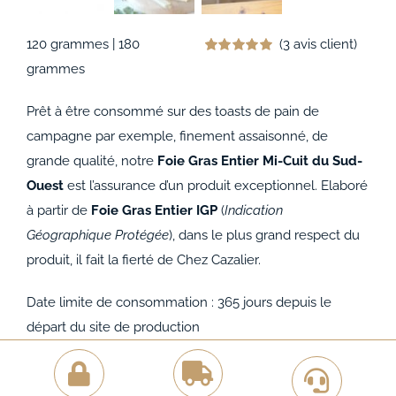
120 grammes | 180
(
3
avis client)
Noté
3
5.00
grammes
sur 5 basé sur
notations
client
Prêt à être consommé sur des toasts de pain de
campagne par exemple, finement assaisonné, de
grande qualité, notre
Foie Gras Entier Mi-Cuit du Sud-
Ouest
est l’assurance d’un produit exceptionnel. Elaboré
à partir de
Foie Gras Entier IGP
(
Indication
Géographique Protégée
), dans le plus grand respect du
produit, il fait la fierté de Chez Cazalier.
Date limite de consommation : 365 jours depuis le
départ du site de production