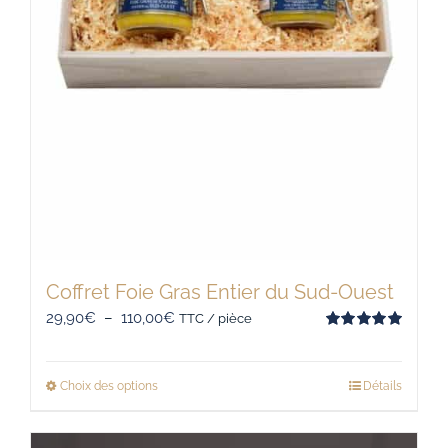
Coffret Foie Gras Entier du Sud-Ouest
Plage
29,90
€
–
110,00
€
TTC / pièce
Note
5.00
de
sur 5
prix :
Choix des options
Détails
Ce
29,90€
produit
à
a