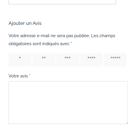
Ajouter un Avis
Votre adresse e-mail ne sera pas publiée.
Les champs
obligatoires sont indiqués avec
*
1 étoile
2 étoiles
3 étoiles
4 étoiles
5 étoiles
sur 5
sur 5
sur 5
sur 5
sur 5
Votre avis
*