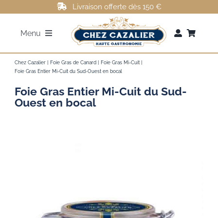
Passer
Livraison offerte dès 150 €
au
Menu
contenu
FOIE GRAS
Chez Cazalier
Foie Gras de Canard
Foie Gras Mi-Cuit
Foie Gras Entier Mi-Cuit du Sud-Ouest en bocal
Foie Gras Entier Mi-Cuit du Sud-
ROTI DE CANARD
Ouest en bocal
MAGRETS DE CANARD
CONFITS DE CANARD
AUTRES