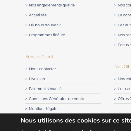
Nos engagements qualité
Nos con
Actualités
La con
Où nous trouver ?
Les aut
Programmes fidélité
Nos re
Focus 
Service Client
Nos Off
Nous contacter
Livraison
Nos cof
Paiement sécurisé
Les ca
Conditions Générales de Vente
Offres 
Mentions légales
Nous utilisons des cookies sur ce sit
Politique de Confidentialité