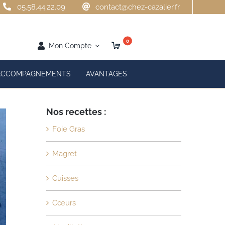
05.58.44.22.09
contact@chez-cazalier.fr
0
Mon Compte
ACCOMPAGNEMENTS
AVANTAGES
Nos recettes :
Foie Gras
Magret
Cuisses
Cœurs