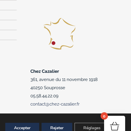
Chez Cazalier
361, avenue du 11 novembre 1918
40250 Souprosse
05.58.44.22.09
contact@chez-cazalier.fr
0
Accepter
Rejeter
Réglages