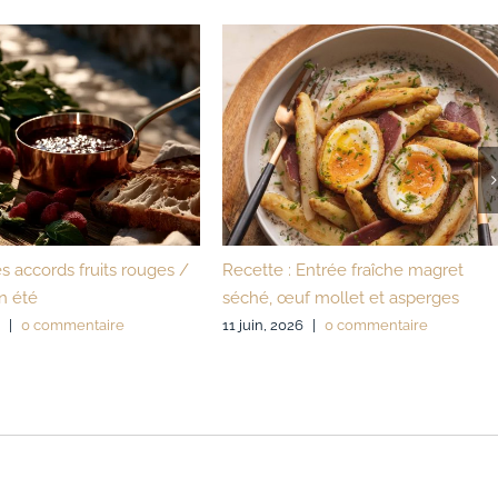
s accords fruits rouges /
Recette : Entrée fraîche magret
n été
séché, œuf mollet et asperges
|
0 commentaire
11 juin, 2026
|
0 commentaire