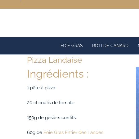
Passer
au
contenu
FOIE GRAS
ROTI DE CANARD
Pizza Landaise
Ingrédients :
1 pâte à pizza
20 cl coulis de tomate
150g de gésiers confits
60g de
Foie Gras Entier des Landes