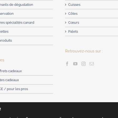
seils de dégustation
Cuisses
servation
Côtes
res spécialités canard
Cœurs
cettes
Palets
produits
Retrouvez-nous sur :
res
frets cadeaux
rtes cadeaux
CE / pour les pros
e