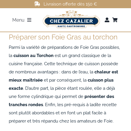
Passer
Livraison offerte dès 150 €
au
Menu
contenu
Préparer son Foie Gras au torchon
FOIE GRAS
Parmi la variété de préparations de Foie Gras possibles,
ROTI DE CANARD
la
cuisson au Torchon
est un grand classique de la
cuisine française. Cette technique de cuisson possède
de nombreux avantages : dans de l’eau, la
chaleur est
MAGRETS DE CANARD
mieux
maîtrisée
et par conséquent, la
cuisson plus
exacte
. D’autre part, la pièce étant roulée, elle a déjà
CONFITS DE CANARD
une forme cylindrique qui permet de
présenter des
tranches rondes
. Enfin, les pré-requis à ladite recette
AUTRES
sont plutôt abordables et en font un plat facile à
préparer et très répandu chez les amateurs de Foie.