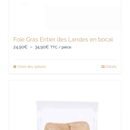
Foie Gras Entier des Landes en bocal
Plage
24,90
€
–
34,90
€
TTC / pièce
de
prix :
Choix des options
Détails
Ce
24,90€
produit
à
a
34,90€
plusieurs
variations.
Les
options
peuvent