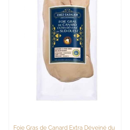
être
choisies
sur
la
page
du
produit
Foie Gras de Canard Extra Déveiné du