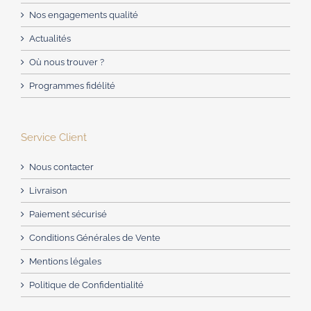
peuvent
Nos engagements qualité
être
Actualités
choisies
Où nous trouver ?
sur
Programmes fidélité
la
page
du
Service Client
produit
Nous contacter
Livraison
Paiement sécurisé
Conditions Générales de Vente
Mentions légales
Politique de Confidentialité