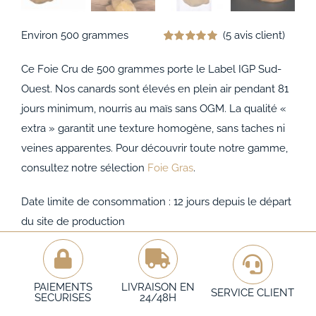
Environ 500 grammes
(
5
avis client)
Noté
5
5.00
sur 5 basé sur
Ce Foie Cru de 500 grammes porte le Label IGP Sud-
notations
client
Ouest. Nos canards sont élevés en plein air pendant 81
jours minimum, nourris au maïs sans OGM. La qualité «
extra » garantit une texture homogène, sans taches ni
veines apparentes. Pour découvrir toute notre gamme,
consultez notre sélection
Foie Gras
.
Date limite de consommation : 12 jours depuis le départ
du site de production
PAIEMENTS
LIVRAISON EN
SERVICE CLIENT
SECURISES
24/48H