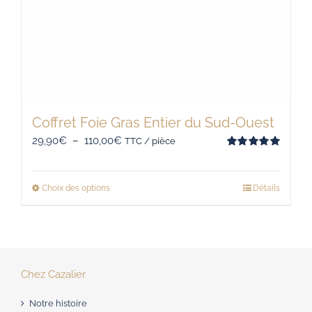
Coffret Foie Gras Entier du Sud-Ouest
Plage
29,90
€
–
110,00
€
TTC / pièce
Note
5.00
de
sur 5
prix :
Choix des options
Détails
Ce
29,90€
produit
à
a
110,00€
plusieurs
variations.
Chez Cazalier
Les
Notre histoire
options