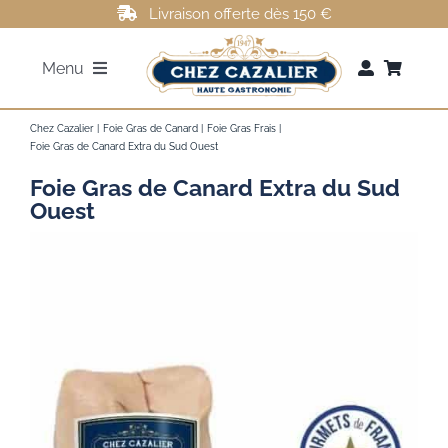
Passer
Livraison offerte dès 150 €
au
Menu
contenu
FOIE GRAS
Chez Cazalier
Foie Gras de Canard
Foie Gras Frais
Foie Gras de Canard Extra du Sud Ouest
Foie Gras de Canard Extra du Sud
ROTI DE CANARD
Ouest
MAGRETS DE CANARD
CONFITS DE CANARD
AUTRES