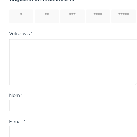
1 étoile
2 étoiles
3 étoiles
4 étoiles
5 étoiles
sur 5
sur 5
sur 5
sur 5
sur 5
Votre avis
*
Nom
*
E-mail
*