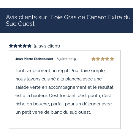
Avis clients sur : Foie Gras de Canard Extra du
Sud Ouest
(
5
avis client)
Noté
5
5.00
sur 5 basé sur
Jean Pierre Etchebaster
–
8 juillet 2019
notations
Note
5
sur 5
client
Tout simplement un régal. Pour faire simple,
nous l’avons cuisiné à la plancha avec une
salade verte en accompagnement et le résultat
est à la hauteur. C’est fondant, c’est goûtu, c’est
riche en bouche, parfait pour un déjeuner avec
un petit verre de blanc du sud ouest.