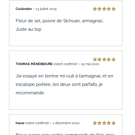
Cuisinator
–
23 juillet 2019
Note
5
sur 5
Fleur de sel, poivre de Sichuan, armagnac..
Juste au top
THOMAS MENDIBOURE
(client confirmé)
–
15 mai 2020
Note
5
sur 5
J’ai essayé en terrine mi-cuit à l’armagnac et en
escalope poêlée, les deux sont parfaits, je
recommande.
hauw
(client confirmé)
–
1 décembre 2020
Note
5
sur 5
Nous avons recu notre commande de foie gras