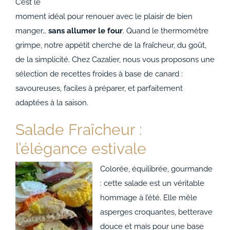
ACCOMPAGNEMENTS
C’est le
moment idéal pour renouer avec le plaisir de bien
manger…
sans allumer le four
. Quand le thermomètre
AVANTAGES
grimpe, notre appétit cherche de la fraîcheur, du goût,
de la simplicité. Chez Cazalier, nous vous proposons une
0
sélection de recettes froides à base de canard :
savoureuses, faciles à préparer, et parfaitement
adaptées à la saison.
Salade Fraîcheur :
l’élégance estivale
Colorée, équilibrée, gourmande
: cette salade est un véritable
hommage à l’été. Elle mêle
asperges croquantes, betterave
douce et maïs pour une base