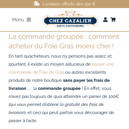
Passer
Livraison offerte dès 150 €
au
Menu
contenu
La commande groupée : comment
FOIE GRAS
acheter du Foie Gras moins cher !
ROTI DE CANARD
En tant qu’acheteurs, nous n’y pensons pas assez, et
pourtant, il existe un moyen astucieux de
passer une
commande de Foie de Gras
ou autres excellents
MAGRETS DE CANARD
produits de notre boutique
sans payer les frais de
livraison
…. : la
commande groupée
! En effet, vous
CONFITS DE CANARD
n’avez pas toujours de quoi atteindre un panier de 100€
(
qui vous permet d’obtenir la gratuité des frais de
AUTRES
livraison
), et ceci qui peut parfois vous décourager de
passer à l’acte.