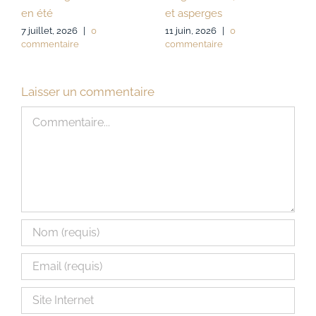
panier dès 120 € d’achat.
sautées
2 juin, 2026
|
0 commentaire
2 août, 2026
|
0
1
commentaire
Laisser un commentaire
Commentaire