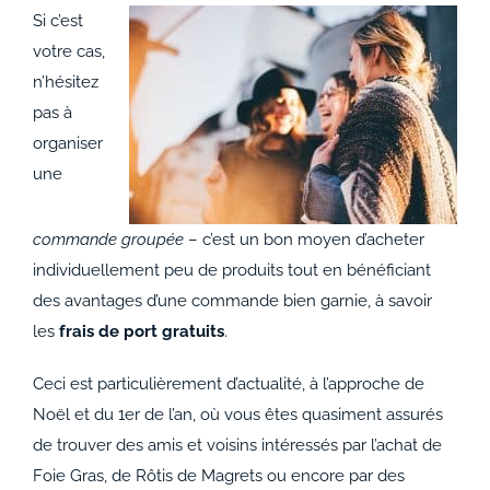
ACCOMPAGNEMENTS
Si c’est
votre cas,
AVANTAGES
n’hésitez
pas à
0
organiser
une
commande groupée
– c’est un bon moyen d’acheter
individuellement peu de produits tout en bénéficiant
des avantages d’une commande bien garnie, à savoir
les
frais de port gratuits
.
Ceci est particulièrement d’actualité, à l’approche de
Noël et du 1er de l’an, où vous êtes quasiment assurés
de trouver des amis et voisins intéressés par l’achat de
Foie Gras, de Rôtis de Magrets ou encore par des