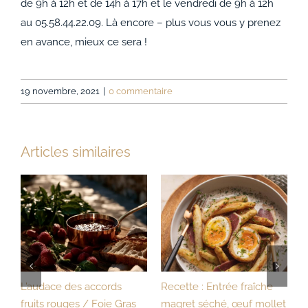
de 9h à 12h et de 14h à 17h et le vendredi de 9h à 12h
au 05.58.44.22.09. Là encore – plus vous vous y prenez
en avance, mieux ce sera !
19 novembre, 2021
|
0 commentaire
Articles similaires
Un confit d’oignon au miel
Recette : Côtes de canard
et
de Jurançon ajouté au
et pommes de terre