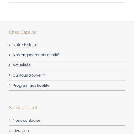
produit
à
a
34,90€
plusieurs
variations.
Chez Cazalier
Les
Notre histoire
options
peuvent
Nos engagements qualité
être
Actualités
choisies
Où nous trouver ?
sur
Programmes fidélité
la
page
du
Service Client
produit
Nous contacter
Livraison