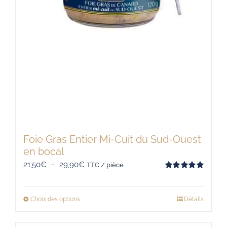
Foie Gras Entier Mi-Cuit du Sud-Ouest
en bocal
Plage
21,50
€
–
29,90
€
TTC / pièce
Note
5.00
de
sur 5
prix :
Choix des options
Détails
Ce
21,50€
produit
à