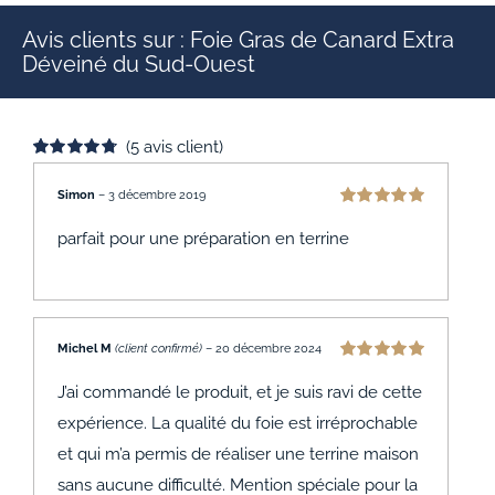
Avis clients sur : Foie Gras de Canard Extra
Déveiné du Sud-Ouest
(
5
avis client)
Noté
5
4.80
sur 5 basé
Simon
–
3 décembre 2019
sur
Note
5
sur 5
notations
parfait pour une préparation en terrine
client
Michel M
(client confirmé)
–
20 décembre 2024
Note
5
sur 5
J’ai commandé le produit, et je suis ravi de cette
expérience. La qualité du foie est irréprochable
et qui m’a permis de réaliser une terrine maison
sans aucune difficulté. Mention spéciale pour la