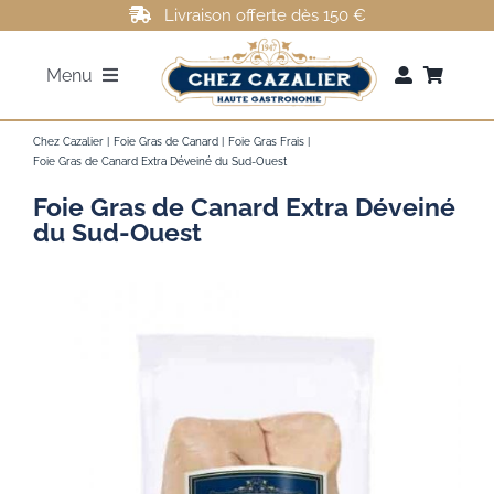
Passer
Livraison offerte dès 150 €
au
Menu
contenu
FOIE GRAS
Chez Cazalier
Foie Gras de Canard
Foie Gras Frais
Foie Gras de Canard Extra Déveiné du Sud-Ouest
Foie Gras de Canard Extra Déveiné
ROTI DE CANARD
du Sud-Ouest
MAGRETS DE CANARD
CONFITS DE CANARD
AUTRES