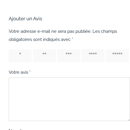
Ajouter un Avis
Votre adresse e-mail ne sera pas publiée.
Les champs
obligatoires sont indiqués avec
*
1 étoile
2 étoiles
3 étoiles
4 étoiles
5 étoiles
sur 5
sur 5
sur 5
sur 5
sur 5
Votre avis
*