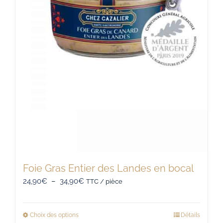
page
du
produit
Foie Gras Entier des Landes en bocal
Plage
24,90
€
–
34,90
€
TTC / pièce
de
prix :
Choix des options
Détails
Ce
24,90€