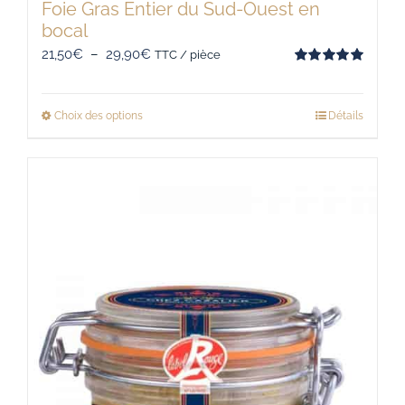
Foie Gras Entier du Sud-Ouest en
bocal
Plage
21,50
€
–
29,90
€
TTC / pièce
Note
5.00
de
sur 5
prix :
Choix des options
Détails
Ce
21,50€
produit
à
a
29,90€
plusieurs
variations.
Les
options
peuvent
être
choisies
sur
la