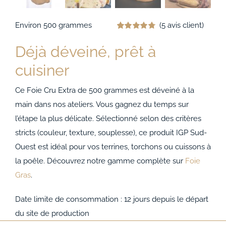
Environ 500 grammes
(
5
avis client)
Noté
5
4.80
sur 5 basé
Déjà déveiné, prêt à
sur
notations
cuisiner
client
Ce Foie Cru Extra de 500 grammes est déveiné à la
main dans nos ateliers. Vous gagnez du temps sur
l’étape la plus délicate. Sélectionné selon des critères
stricts (couleur, texture, souplesse), ce produit IGP Sud-
Ouest est idéal pour vos terrines, torchons ou cuissons à
la poêle. Découvrez notre gamme complète sur
Foie
Gras
.
Date limite de consommation : 12 jours depuis le départ
du site de production