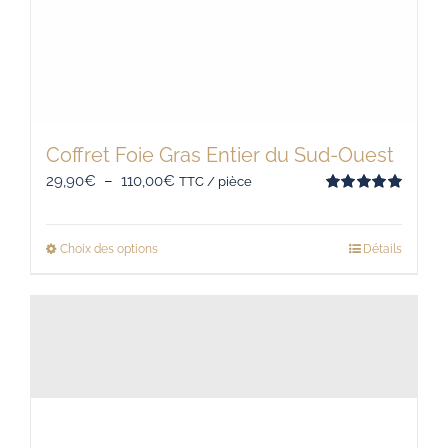
Coffret Foie Gras Entier du Sud-Ouest
Plage
29,90
€
–
110,00
€
TTC / pièce
Note
5.00
de
sur 5
prix :
Choix des options
Détails
Ce
29,90€
produit
à
a
110,00€
plusieurs
variations.
Les
options