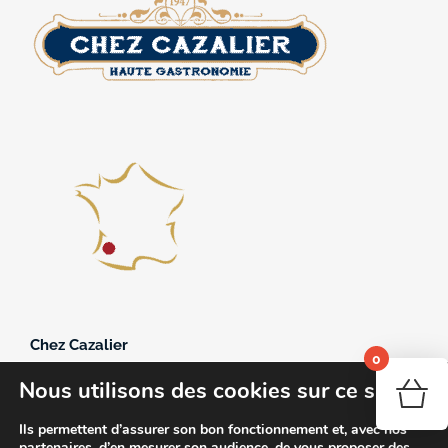
Chez Cazalier
0
361, avenue du 11 novembre 1918
Nous utilisons des cookies sur ce site
40250 Souprosse
Votr
05.58.44.22.09
Ils permettent d’assurer son bon fonctionnement et, avec nos
partenaires, d’en mesurer son audience, de vous proposer des