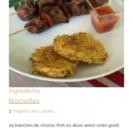
ACCOMPAGNEMENTS
AVANTAGES
0
Ingrédients :
Brochettes
:
2
magrets des Landes
24 tranches de chorizo (fort ou doux selon votre goût)