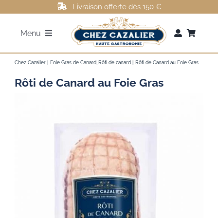
Passer
Livraison offerte dès 150 €
au
Menu
contenu
FOIE GRAS
Chez Cazalier
Foie Gras de Canard
Rôti de canard
Rôti de Canard au Foie Gras
Rôti de Canard au Foie Gras
ROTI DE CANARD
MAGRETS DE CANARD
CONFITS DE CANARD
AUTRES