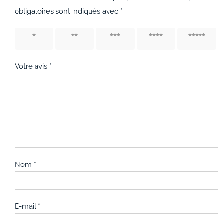
obligatoires sont indiqués avec
*
1 étoile
2 étoiles
3 étoiles
4 étoiles
5 étoiles
sur 5
sur 5
sur 5
sur 5
sur 5
Votre avis
*
Nom
*
E-mail
*