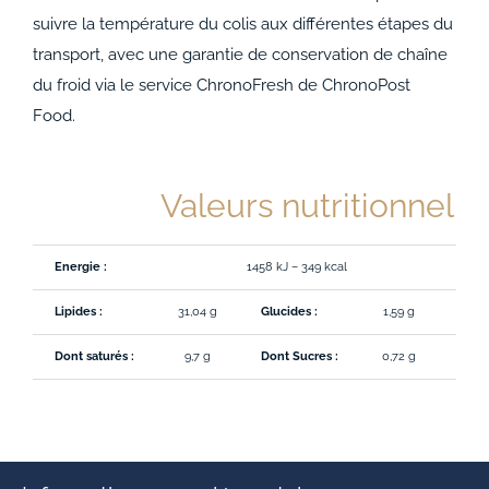
suivre la température du colis aux différentes étapes du
transport, avec une garantie de conservation de chaîne
du froid via le service ChronoFresh de ChronoPost
Food.
Valeurs nutritionnelle
Energie :
1458 kJ – 349 kcal
Lipides :
31,04 g
Glucides :
1,59 g
Proté
Dont saturés :
9,7 g
Dont Sucres :
0,72 g
Sodi