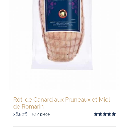
la
page
du
produit
Rôti de Canard aux Pruneaux et Miel
de Romarin
36,90
€
TTC / pièce
Note
5.00
sur 5