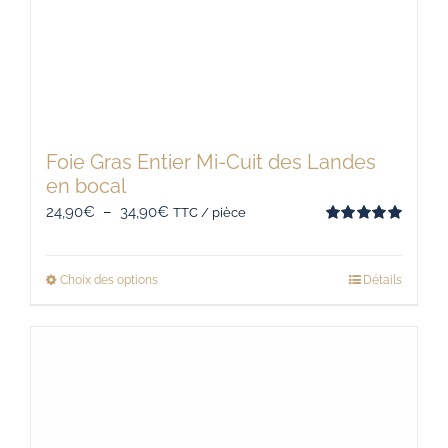
Foie Gras Entier Mi-Cuit des Landes
en bocal
Plage
24,90
€
–
34,90
€
TTC / pièce
Note
5.00
de
sur 5
prix :
Choix des options
Détails
Ce
24,90€
produit
à
a
34,90€
plusieurs
variations.
Les