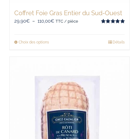
Coffret Foie Gras Entier du Sud-Ouest
Plage
29,90
€
–
110,00
€
TTC / pièce
Note
5.00
de
sur 5
prix :
Choix des options
Détails
Ce
29,90€
produit
à
a
110,00€
plusieurs
variations.
Les
options
peuvent
être
choisies
sur