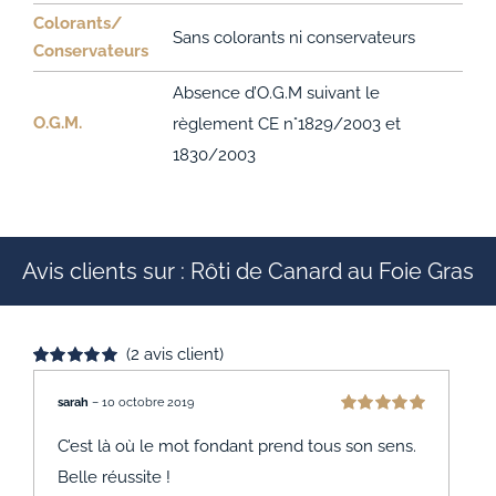
Colorants/
Sans colorants ni conservateurs
Conservateurs
Absence d’O.G.M suivant le
O.G.M.
règlement CE n°1829/2003 et
1830/2003
Avis clients sur : Rôti de Canard au Foie Gras
(
2
avis client)
Noté
2
5.00
sur 5 basé sur
sarah
–
10 octobre 2019
notations
Note
5
sur 5
client
C’est là où le mot fondant prend tous son sens.
Belle réussite !