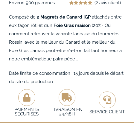
Environ 900 grammes
(
2
avis client)
Noté
2
5.00
sur 5 basé sur
Composé de
2 Magrets de Canard IGP
attachés entre
notations
client
eux façon rôti et d’un
Foie Gras maison
(20%). Ou
comment retrouver la variante landaise du tournedos
Rossini avec le meilleur du Canard et le meilleur du
Foie Gras. Jamais peut-être n’a-t-on fait tant honneur à
notre emblématique palmipède …
Date limite de consommation : 15 jours depuis le départ
du site de production
PAIEMENTS
LIVRAISON EN
SERVICE CLIENT
SECURISES
24/48H