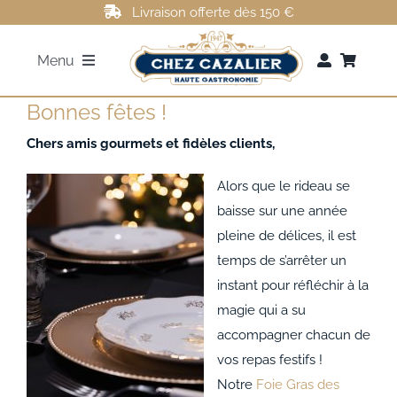
Passer
Livraison offerte dès 150 €
au
Menu
contenu
Bonnes fêtes !
FOIE GRAS
Chers amis gourmets et fidèles clients,
ROTI DE CANARD
Alors que le rideau se
baisse sur une année
MAGRETS DE CANARD
pleine de délices, il est
temps de s’arrêter un
CONFITS DE CANARD
instant pour réfléchir à la
magie qui a su
accompagner chacun de
AUTRES
vos repas festifs !
Notre
Foie Gras des