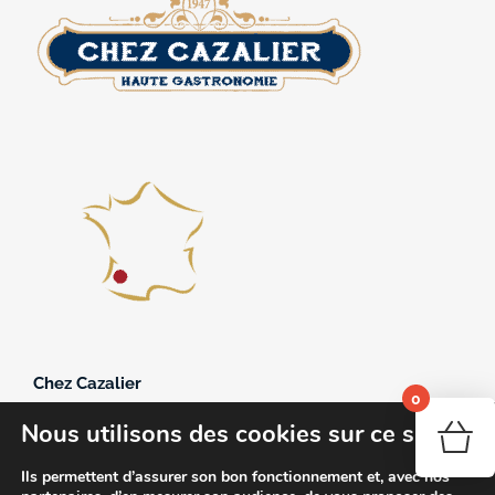
Chez Cazalier
0
361, avenue du 11 novembre 1918
Nous utilisons des cookies sur ce site
40250 Souprosse
Votr
05.58.44.22.09
Ils permettent d’assurer son bon fonctionnement et, avec nos