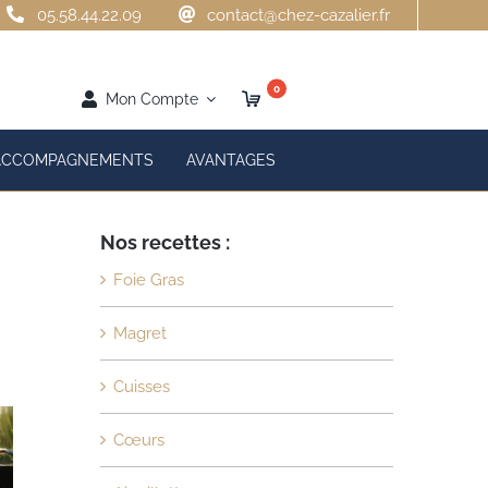
05.58.44.22.09
contact@chez-cazalier.fr
0
Mon Compte
ACCOMPAGNEMENTS
AVANTAGES
Nos recettes :
Foie Gras
Magret
Cuisses
Cœurs