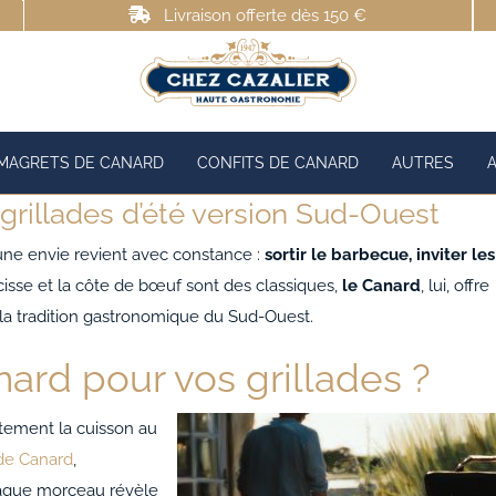
Livraison offerte dès 150 €
MAGRETS DE CANARD
CONFITS DE CANARD
AUTRES
 grillades d’été version Sud-Ouest
t, une envie revient avec constance :
sortir le barbecue, inviter les
aucisse et la côte de bœuf sont des classiques,
le Canard
, lui, offre
 la tradition gastronomique du Sud-Ouest.
nard pour vos grillades ?
tement la cuisson au
de Canard
,
aque morceau révèle