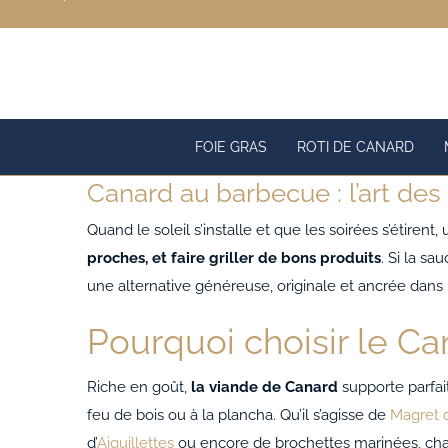
Passer
au
contenu
FOIE GRAS
ROTI DE CANARD
Canard au barbecue : l’art des
Quand le soleil s’installe et que les soirées s’étiren
proches, et faire griller de bons produits
. Si la s
une alternative généreuse, originale et ancrée dans
Pourquoi choisir le Ca
Riche en goût,
la viande de Canard
supporte parfai
feu de bois ou à la plancha. Qu’il s’agisse de
Magret 
d’
Aiguillettes
ou encore de brochettes marinées, ch