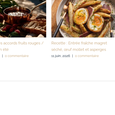
ntrée fraîche magret
Un confit d’oignon au miel de
 mollet et asperges
Jurançon ajouté au panier dès 120 
d’achat.
|
0 commentaire
2 juin, 2026
|
0 commentaire