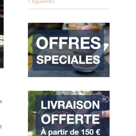
Aiguillettes
us
t