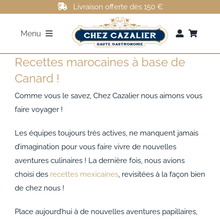
Passer
Livraison offerte dès 150 €
au
Menu
contenu
Recettes marocaines à base de
FOIE GRAS
Canard !
ROTI DE CANARD
Comme vous le savez, Chez Cazalier nous aimons vous
faire voyager !
MAGRETS DE CANARD
Les équipes toujours très actives, ne manquent jamais
d’imagination pour vous faire vivre de nouvelles
CONFITS DE CANARD
aventures culinaires ! La dernière fois, nous avions
choisi des
recettes mexicaines
, revisitées à la façon bien
de chez nous !
AUTRES
Place aujourd’hui à de nouvelles aventures papillaires,