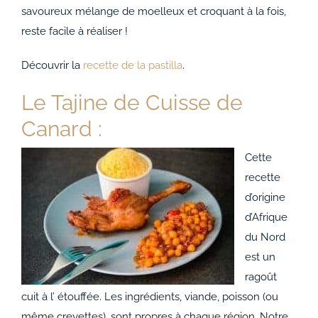
savoureux mélange de moelleux et croquant à la fois,
reste facile à réaliser !
Découvrir la
recette de la pastilla
.
Le Tajine de Cuisse de
Canard :
Cette
recette
d’origine
d’Afrique
du Nord
est un
ragoût
cuit à l’ étouffée. Les ingrédients, viande, poisson (ou
même crevettes), sont propres à chaque région. Notre