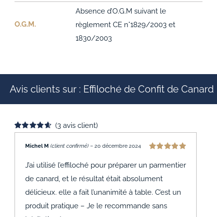
Absence d’O.G.M suivant le
O.G.M.
règlement CE n°1829/2003 et
1830/2003
Avis clients sur : Effiloché de Confit de Canard
(
3
avis client)
Noté
3
4.67
sur 5 basé
Michel M
(client confirmé)
–
20 décembre 2024
sur
Note
5
sur 5
notations
J’ai utilisé l’effiloché pour préparer un parmentier
client
de canard, et le résultat était absolument
délicieux. elle a fait l’unanimité à table. C’est un
produit pratique – Je le recommande sans