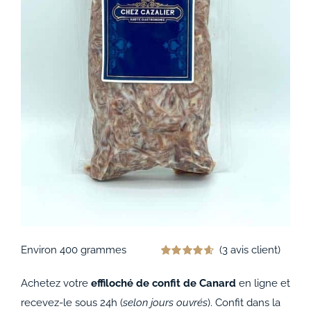
ACCOMPAGNEMENTS
AVANTAGES
0
Environ 400 grammes
(
3
avis client)
Noté
3
4.67
sur 5 basé
Achetez votre
effiloché de confit de Canard
en ligne et
sur
notations
recevez-le sous 24h (
selon jours ouvrés
). Confit dans la
client