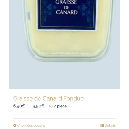
Graisse de Canard Fondue
Plage
6,90
€
–
9,90
€
TTC / pièce
de
prix :
Choix des options
Détails
Ce