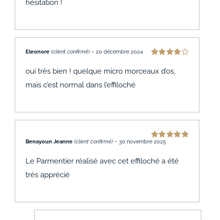
hésitation !
Eleonore
(client confirmé)
–
20 décembre 2024
Note
4
sur
5
oui très bien ! quelque micro morceaux d’os,
mais c’est normal dans l’effiloché
Benayoun Jeanne
(client confirmé)
–
30 novembre 2025
Note
5
sur 5
Le Parmentier réalisé avec cet effiloché a été
très apprécié