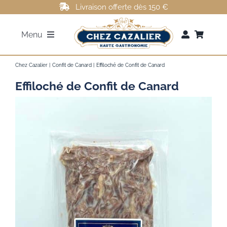
Passer
Livraison offerte dès 150 €
au
Menu
contenu
FOIE GRAS
Chez Cazalier
Confit de Canard
Effiloché de Confit de Canard
Effiloché de Confit de Canard
ROTI DE CANARD
MAGRETS DE CANARD
CONFITS DE CANARD
AUTRES