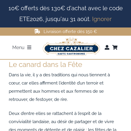
Passer
10€ offerts dès 130€ d'achat avec le code
au
ETE2026, jusqu'au 31 août.
Ignorer
contenu
Livraison offerte dès 150 €
Menu
Le canard dans la Fête
FOIE GRAS
Dans la vie, il y a des traditions qui nous tiennent à
ROTI DE CANARD
cœur, car elles affirment l’identité d’un terroir et
permettent aux hommes et aux femmes de se
retrouver, de festoyer, de rire.
MAGRETS DE CANARD
Deux d’entre elles se rattachent à l’esprit de la
CONFITS DE CANARD
convivialité landaise, au désir de partager et de vivre
des moments de détente et de plaisir : les fêtes de la