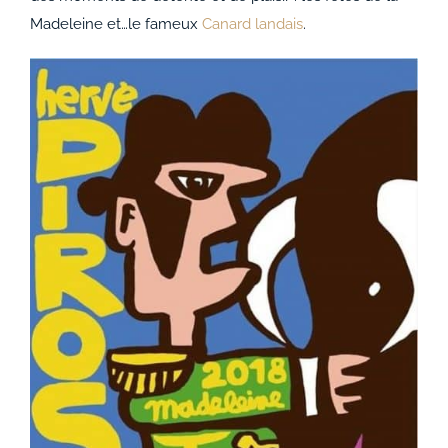
Madeleine et…le fameux
Canard landais
.
AUTRES
ACCOMPAGNEMENTS
AVANTAGES
0