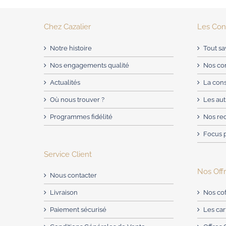
Chez Cazalier
Les Cons
Notre histoire
Tout sa
Nos engagements qualité
Nos con
Actualités
La con
Où nous trouver ?
Les aut
Programmes fidélité
Nos re
Focus 
Service Client
Nos Off
Nous contacter
Livraison
Nos cof
Paiement sécurisé
Les ca