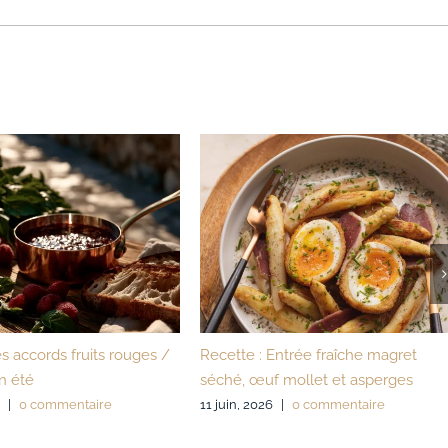
s accords fruits rouges /
Recette : Entrée fraîche magret
n été
séché, œuf mollet et asperges
|
0 commentaire
11 juin, 2026
|
0 commentaire