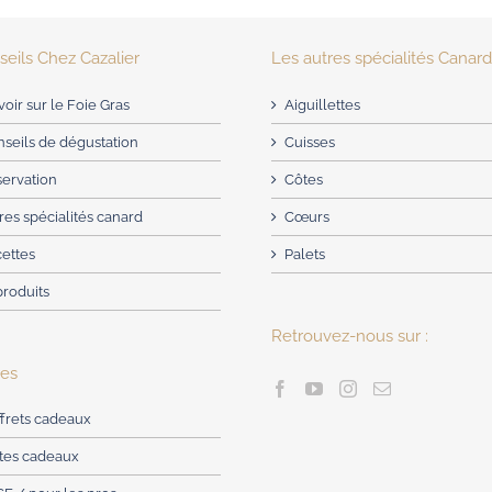
eils Chez Cazalier
Les autres spécialités Canar
voir sur le Foie Gras
Aiguillettes
seils de dégustation
Cuisses
servation
Côtes
res spécialités canard
Cœurs
cettes
Palets
produits
Retrouvez-nous sur :
res
frets cadeaux
rtes cadeaux