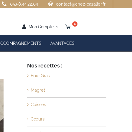
05.58.44.22.09
contact@chez-cazalier.fr
0
Mon Compte
ACCOMPAGNEMENTS
AVANTAGES
Nos recettes :
Foie Gras
Magret
Cuisses
Cœurs