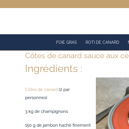
Passer
au
contenu
FOIE GRAS
ROTI DE CANARD
Côtes de canard sauce aux c
Ingrédients :
Côtes de canard
(2 par
personnes)
3 kg de champignons
150 g de jambon haché finement