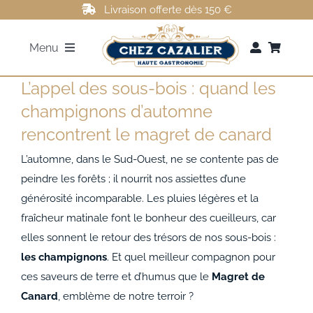
Passer
Livraison offerte dès 150 €
au
Menu
contenu
L’appel des sous-bois : quand les
FOIE GRAS
champignons d’automne
rencontrent le magret de canard
ROTI DE CANARD
L’automne, dans le Sud-Ouest, ne se contente pas de
MAGRETS DE CANARD
peindre les forêts ; il nourrit nos assiettes d’une
générosité incomparable. Les pluies légères et la
fraîcheur matinale font le bonheur des cueilleurs, car
CONFITS DE CANARD
elles sonnent le retour des trésors de nos sous-bois :
les champignons
. Et quel meilleur compagnon pour
AUTRES
ces saveurs de terre et d’humus que le
Magret de
Canard
, emblème de notre terroir ?