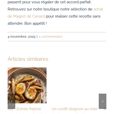
passent pour vous régaler de cet accord parfait.
Retrouvez sur notre boutique notre sélection de
achat
de Magret de Canard
pour réaliser cette recette sans
attendre. Bon appétit !
4 novembre, 2025
|
0 commentaire
Articles similaires
Un confit d’oignon au miel
Recette : Côtes de canard
R