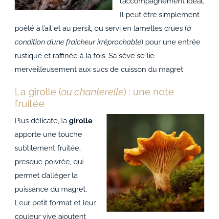
l’accompagnement idéal.
Il peut être simplement
poêlé à l’ail et au persil, ou servi en lamelles crues (
à
condition d’une fraîcheur irréprochable
) pour une entrée
rustique et raffinée à la fois. Sa sève se lie
merveilleusement aux sucs de cuisson du magret.
La girolle (
ou chanterelle
) : une note
fruitée
Plus délicate, la
girolle
apporte une touche
subtilement fruitée,
presque poivrée, qui
permet d’alléger la
puissance du magret.
Leur petit format et leur
couleur vive ajoutent