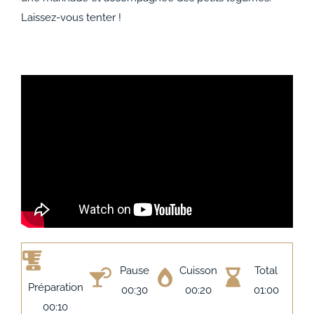
ACCOMPAGNEMENTS
Laissez-vous tenter !
AVANTAGES
0
Pause
Cuisson
Total
Préparation
00:30
00:20
01:00
00:10