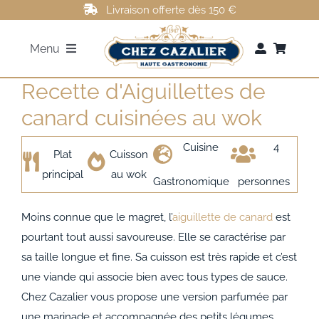
Passer
Livraison offerte dès 150 €
au
Menu
contenu
Recette d'Aiguillettes de
FOIE GRAS
canard cuisinées au wok
ROTI DE CANARD
Cuisine
4
Plat
Cuisson
principal
au wok
MAGRETS DE CANARD
Gastronomique
personnes
Moins connue que le magret, l’
aiguillette de canard
est
CONFITS DE CANARD
pourtant tout aussi savoureuse. Elle se caractérise par
sa taille longue et fine. Sa cuisson est très rapide et c’est
AUTRES
une viande qui associe bien avec tous types de sauce.
Chez Cazalier vous propose une version parfumée par
une marinade et accompagnée des petits légumes.