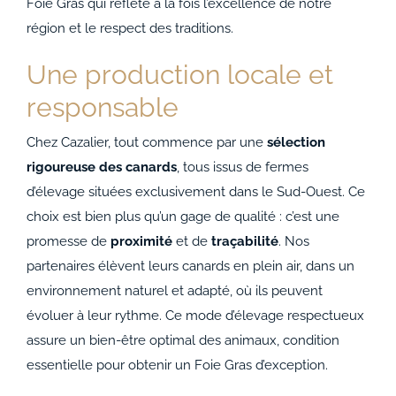
ACCOMPAGNEMENTS
Foie Gras qui reflète à la fois l’excellence de notre
région et le respect des traditions.
AVANTAGES
Une production locale et
responsable
0
Chez Cazalier, tout commence par une
sélection
rigoureuse des canards
, tous issus de fermes
d’élevage situées exclusivement dans le Sud-Ouest. Ce
choix est bien plus qu’un gage de qualité : c’est une
promesse de
proximité
et de
traçabilité
. Nos
partenaires élèvent leurs canards en plein air, dans un
environnement naturel et adapté, où ils peuvent
évoluer à leur rythme. Ce mode d’élevage respectueux
assure un bien-être optimal des animaux, condition
essentielle pour obtenir un Foie Gras d’exception.