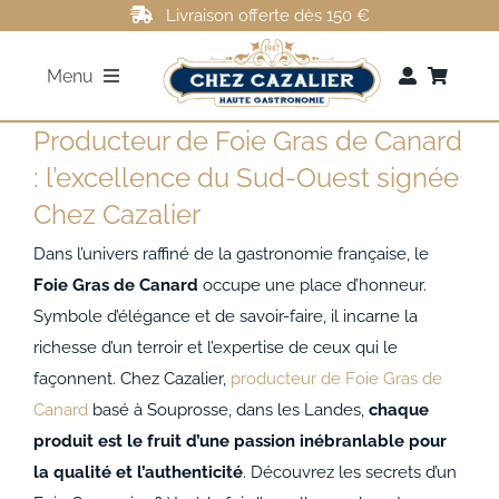
Passer
Livraison offerte dès 150 €
au
Menu
contenu
Producteur de Foie Gras de Canard
FOIE GRAS
: l’excellence du Sud-Ouest signée
Chez Cazalier
ROTI DE CANARD
Dans l’univers raffiné de la gastronomie française, le
MAGRETS DE CANARD
Foie Gras de Canard
occupe une place d’honneur.
Symbole d’élégance et de savoir-faire, il incarne la
richesse d’un terroir et l’expertise de ceux qui le
CONFITS DE CANARD
façonnent. Chez Cazalier,
producteur de Foie Gras de
Canard
basé à Souprosse, dans les Landes,
chaque
AUTRES
produit est le fruit d’une passion inébranlable pour
la qualité et l’authenticité
. Découvrez les secrets d’un