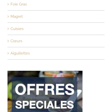
Foie Gras
Magret
Cuisses
Cœurs
Aiguillettes