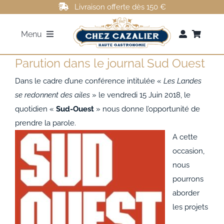
Passer
Livraison offerte dès 150 €
au
Menu
contenu
Parution dans le journal Sud Ouest
FOIE GRAS
Dans le cadre d’une conférence intitulée «
Les Landes
ROTI DE CANARD
se redonnent des ailes
» le vendredi 15 Juin 2018, le
quotidien «
Sud-Ouest
» nous donne l’opportunité de
prendre la parole.
MAGRETS DE CANARD
A cette
occasion,
CONFITS DE CANARD
nous
pourrons
AUTRES
aborder
les projets