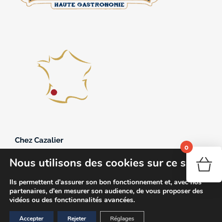
Chez Cazalier
0
361, avenue du 11 novembre 1918
Nous utilisons des cookies sur ce site
40250 Souprosse
Votr
05.58.44.22.09
Ils permettent d’assurer son bon fonctionnement et, avec nos
partenaires, d’en mesurer son audience, de vous proposer des
contact@chez-cazalier.fr
vidéos ou des fonctionnalités avancées.
Accepter
Rejeter
Réglages