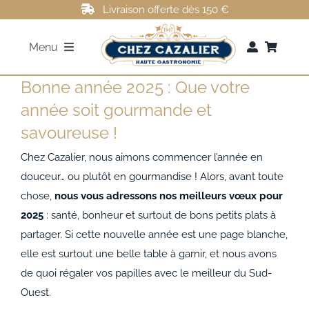
Passer
Livraison offerte dès 150 €
au
Menu
contenu
Bonne année 2025 : Que votre
FOIE GRAS
année soit gourmande et
savoureuse !
ROTI DE CANARD
Chez Cazalier, nous aimons commencer l’année en
MAGRETS DE CANARD
douceur… ou plutôt en gourmandise ! Alors, avant toute
chose,
nous vous adressons nos meilleurs vœux pour
2025
: santé, bonheur et surtout de bons petits plats à
CONFITS DE CANARD
partager. Si cette nouvelle année est une page blanche,
elle est surtout une belle table à garnir, et nous avons
AUTRES
de quoi régaler vos papilles avec le meilleur du Sud-
Ouest.