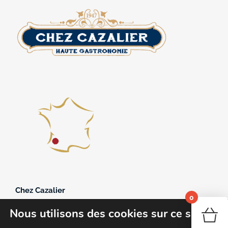
Chez Cazalier
0
361, avenue du 11 novembre 1918
Nous utilisons des cookies sur ce site
40250 Souprosse
Votr