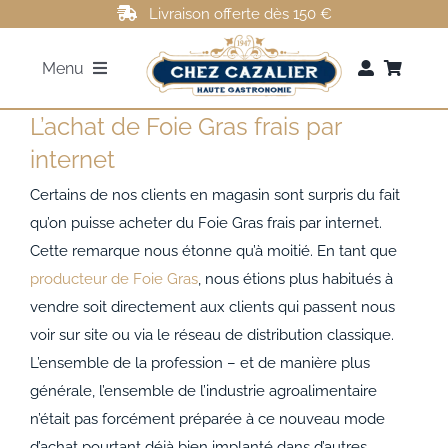
Passer
Livraison offerte dès 150 €
au
Menu
contenu
L’achat de Foie Gras frais par
FOIE GRAS
internet
ROTI DE CANARD
Certains de nos clients en magasin sont surpris du fait
qu’on puisse acheter du Foie Gras frais par internet.
Cette remarque nous étonne qu’à moitié. En tant que
MAGRETS DE CANARD
producteur de Foie Gras
, nous étions plus habitués à
vendre soit directement aux clients qui passent nous
CONFITS DE CANARD
voir sur site ou via le réseau de distribution classique.
L’ensemble de la profession – et de manière plus
AUTRES
générale, l’ensemble de l’industrie agroalimentaire
n’était pas forcément préparée à ce nouveau mode
d’achat pourtant déjà bien implanté dans d’autres