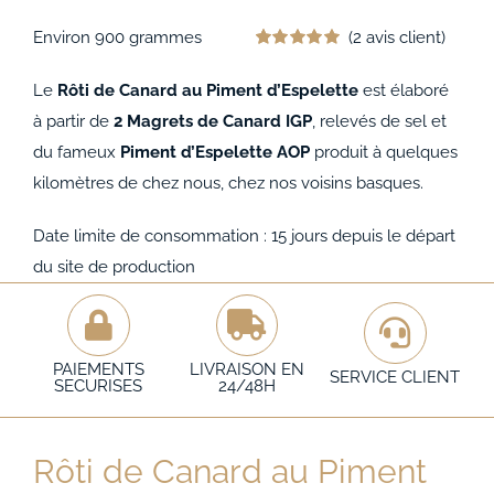
Environ 900 grammes
(
2
avis client)
Noté
2
5.00
sur 5 basé sur
Le
Rôti de Canard au Piment d’Espelette
est élaboré
notations
client
à partir de
2 Magrets de Canard IGP
, relevés de sel et
du fameux
Piment d’Espelette AOP
produit à quelques
kilomètres de chez nous, chez nos voisins basques.
Date limite de consommation : 15 jours depuis le départ
du site de production
PAIEMENTS
LIVRAISON EN
SERVICE CLIENT
SECURISES
24/48H
Rôti de Canard au Piment