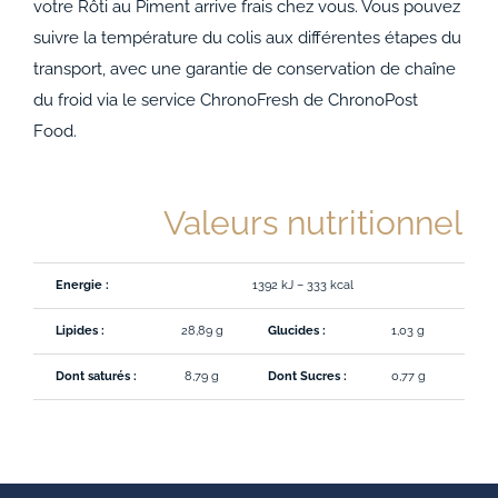
votre Rôti au Piment arrive frais chez vous. Vous pouvez
suivre la température du colis aux différentes étapes du
transport, avec une garantie de conservation de chaîne
du froid via le service ChronoFresh de ChronoPost
Food.
Valeurs nutritionnelle
Energie :
1392 kJ – 333 kcal
Lipides :
28,89 g
Glucides :
1,03 g
Prot
Dont saturés :
8,79 g
Dont Sucres :
0,77 g
Sodi