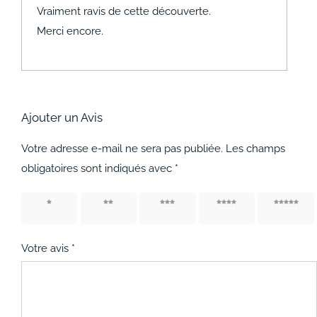
Vraiment ravis de cette découverte.
Merci encore.
Ajouter un Avis
Votre adresse e-mail ne sera pas publiée.
Les champs
obligatoires sont indiqués avec
*
1 étoile
2 étoiles
3 étoiles
4 étoiles
5 étoiles
sur 5
sur 5
sur 5
sur 5
sur 5
Votre avis
*