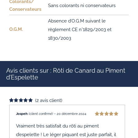
Colorants/
Sans colorants ni conservateurs
Conservateurs
Absence d’O.G.M suivant le
O.G.M.
règlement CE n°1829/2003 et
1830/2003
Avis clients sur : Rôti de Canard au Piment
d’Espelette
(
2
avis client)
Noté
2
5.00
sur 5 basé sur
Jospeh
(client confirmé)
–
20 décembre 2024
notations
Note
5
sur 5
client
Vraiment très satisfait du rôti au piment
d’espelette ! Le léger piquant est juste parfait, il