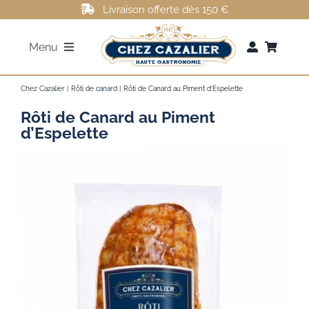
Passer
Livraison offerte dès 150 €
au
Menu
contenu
FOIE GRAS
Chez Cazalier
Rôti de canard
Rôti de Canard au Piment d’Espelette
Rôti de Canard au Piment
ROTI DE CANARD
d’Espelette
MAGRETS DE CANARD
CONFITS DE CANARD
AUTRES