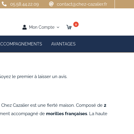
05.58.44.22.09
contact@chez-cazalier.fr
0
Mon Compte
ACCOMPAGNEMENTS
AVANTAGES
Soyez le premier à laisser un avis.
s Chez Cazalier est une fierté maison. Composé de
2
sement accompagné de
morilles françaises
. La haute