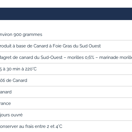
nviron 900 grammes
roduit à base de Canard à Foie Gras du Sud Ouest
agret de canard du Sud-Ouest – morilles 0,6% – marinade morilles
5 à 30 min à 220°C
ôti de Canard
anard
rance
 jours ouvré
onserver au frais entre 2 et 4°C