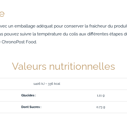
e
ec un emballage adéquat pour conserver la fraicheur du produit.
Vous pouvez suivre la température du colis aux différentes étapes 
de ChronoPost Food.
Valeurs nutritionnelles
1406 kJ – 336 kcal
Glucides :
1,11 g
Dont Sucres :
0,73 g