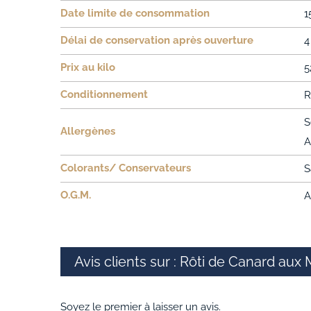
Date limite de consommation
1
Délai de conservation après ouverture
4
Prix au kilo
5
Conditionnement
R
S
Allergènes
A
Colorants/ Conservateurs
S
O.G.M.
A
Avis clients sur : Rôti de Canard aux 
Soyez le premier à laisser un avis.