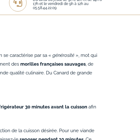
17h et le vendredi de 9h à 12h au
05.58.44.22.09
n se caractérise par sa «
générosité
», mot qui
vement des
morilles françaises sauvages
, de
ande qualité culinaire. Du Canard de grande
éfrigérateur 30 minutes avant la cuisson
afin
nction de la cuisson désirée. Pour une viande
laissez-le
reposer pendant 10 minutes
. Ce