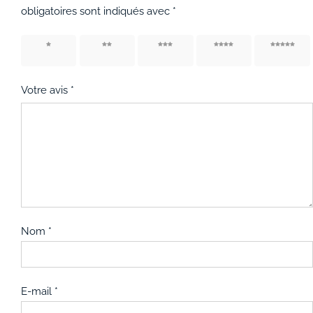
obligatoires sont indiqués avec
*
1 étoile
2 étoiles
3 étoiles
4 étoiles
5 étoiles
sur 5
sur 5
sur 5
sur 5
sur 5
Votre avis
*
Nom
*
E-mail
*