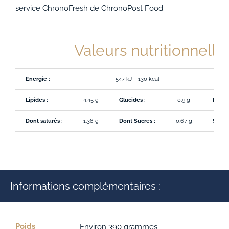
service ChronoFresh de ChronoPost Food.
Valeurs nutritionnelle
Energie :
547 kJ – 130 kcal
Lipides :
4,45 g
Glucides :
0,9 g
Protéi
Dont saturés :
1,38 g
Dont Sucres :
0,67 g
Sodiu
Informations complémentaires :
Poids
Environ 390 grammes