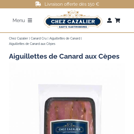
Passer
Livraison offerte dès 150 €
au
Menu
contenu
FOIE GRAS
Chez Cazalier
Canard Cru
Aiguillettes de Canard
Aiguillettes de Canard aux Cèpes
Aiguillettes de Canard aux Cèpes
ROTI DE CANARD
MAGRETS DE CANARD
CONFITS DE CANARD
AUTRES