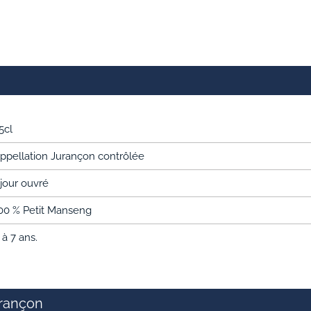
5cl
ppellation Jurançon contrôlée
 jour ouvré
00 % Petit Manseng
 à 7 ans.
Jurançon