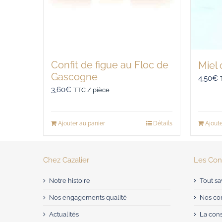
Confit de figue au Floc de
Miel
Gascogne
4,50
€
3,60
€
TTC / pièce
Ajouter au panier
Détails
Ajoute
Chez Cazalier
Les Cons
Notre histoire
Tout sa
Nos engagements qualité
Nos con
Actualités
La con