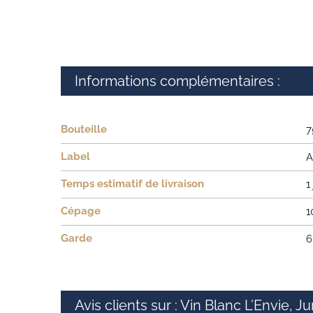
Informations complémentaires :
Bouteille
7
Label
A
Temps estimatif de livraison
1
Cépage
1
Garde
6
Avis clients sur : Vin Blanc L’Envie, 