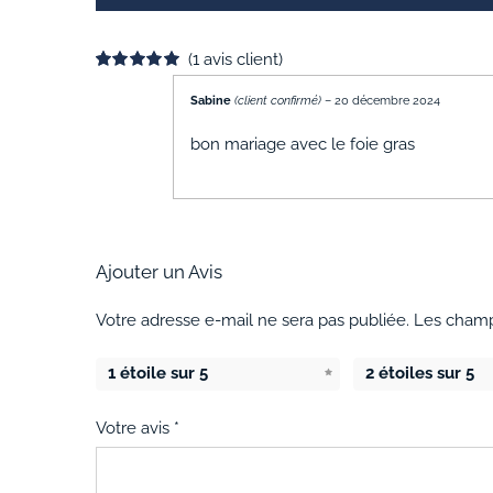
(
1
avis client)
Noté
1
5.00
sur 5 basé sur
Sabine
(client confirmé)
–
20 décembre 2024
notation
client
bon mariage avec le foie gras
Ajouter un Avis
Votre adresse e-mail ne sera pas publiée.
Les champ
1 étoile sur 5
2 étoiles sur 5
Votre avis
*