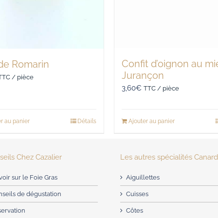
Confit d’oignon au mie
 de Romarin
Jurançon
TTC / pièce
3,60
€
TTC / pièce
r au panier
Détails
Ajouter au panier
eils Chez Cazalier
Les autres spécialités Canar
voir sur le Foie Gras
Aiguillettes
seils de dégustation
Cuisses
servation
Côtes