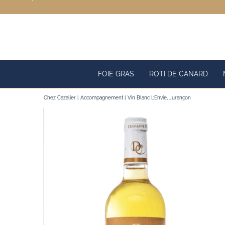
Passer
au
contenu
FOIE GRAS
ROTI DE CANARD
Chez Cazalier
Accompagnement
Vin Blanc L’Envie, Jurançon