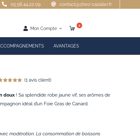
05.58.44.22.09
contact@chez-cazalier.fr
0
Mon Compte
ACCOMPAGNEMENTS
AVANTAGES
(
1
avis client)
Noté
1
5.00
ur 5 basé sur
n doux
! Sa splendide robe jaune vif, ses arômes de
notation
lient
compagnon idéal d’un Foie Gras de Canard.
 avec modération. La consommation de boissons