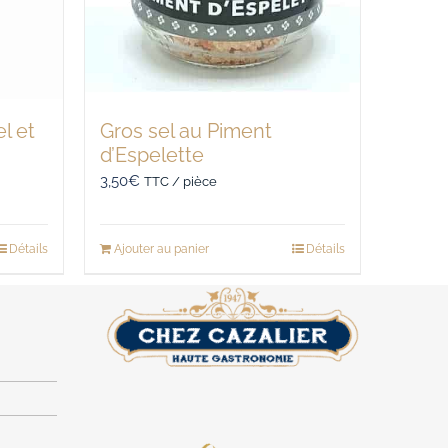
l et
Gros sel au Piment
d’Espelette
3,50
€
TTC / pièce
Détails
Ajouter au panier
Détails
d