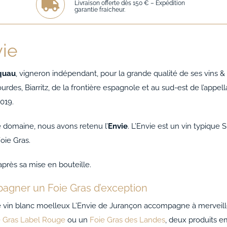
Livraison offerte dès 150 € – Expédition
garantie fraicheur.
vie
quau
, vigneron indépendant, pour la grande qualité de ses vins &
rdes, Biarritz, de la frontière espagnole et au sud-est de l’appe
019.
e domaine, nous avons retenu l’
Envie
. L’Envie est un vin typique
oie Gras.
après sa mise en bouteille.
gner un Foie Gras d’exception
le vin blanc moelleux L’Envie de Jurançon accompagne à merveill
e Gras Label Rouge
ou un
Foie Gras des Landes
, deux produits e