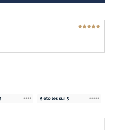
Note
5
sur 5
5
5 étoiles sur 5