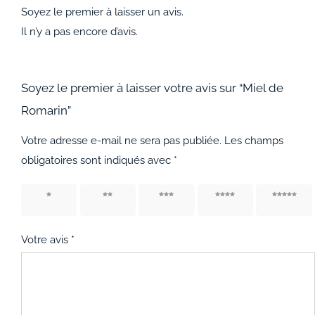
Soyez le premier à laisser un avis.
Il n’y a pas encore d’avis.
Soyez le premier à laisser votre avis sur “Miel de
Romarin”
Votre adresse e-mail ne sera pas publiée.
Les champs
obligatoires sont indiqués avec
*
1 étoile
2 étoiles
3 étoiles
4 étoiles
5 étoiles
sur 5
sur 5
sur 5
sur 5
sur 5
Votre avis
*