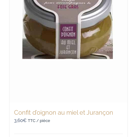
Confit d’oignon au miel et Jurançon
3,60
€
TTC / pièce