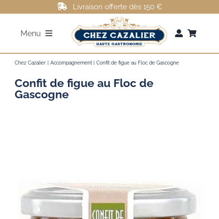
Passer
Livraison offerte dès 150 €
au
Menu
contenu
FOIE GRAS
Chez Cazalier
Accompagnement
Confit de figue au Floc de Gascogne
Confit de figue au Floc de
ROTI DE CANARD
Gascogne
MAGRETS DE CANARD
CONFITS DE CANARD
AUTRES