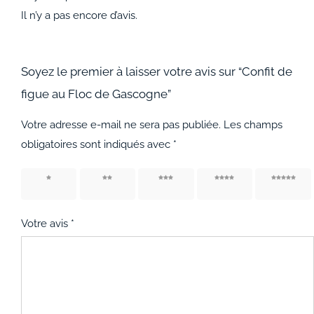
Il n’y a pas encore d’avis.
Soyez le premier à laisser votre avis sur “Confit de
figue au Floc de Gascogne”
Votre adresse e-mail ne sera pas publiée.
Les champs
obligatoires sont indiqués avec
*
1 étoile
2 étoiles
3 étoiles
4 étoiles
5 étoiles
sur 5
sur 5
sur 5
sur 5
sur 5
Votre avis
*