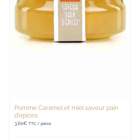
Pomme Caramel et miel saveur pain
d’épices
3,60
€
TTC / pièce