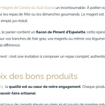
e
Magret de Canard du Sud-Ouest
, un incontournable. À poêler ou
r les repas de fête ou les dimanches gourmands. Le magret est un
simple jus réduit.
, le panier contient un
flacon de Piment d’Espelette
, cette épi
sur vos tranches de foie gras, vos magrets ou même vos légumes
la différence.
rtiment : c’est une invitation à composer un repas complet, authen
oix des bons produits
rd
, la
qualité est au cœur de notre engagement
. Chaque produi
savoir-faire artisanal
.
ont issus de canards élevés en plein air et nourris de manière nat