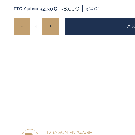
32,30
€
38,00
€
TTC / pièce
15% Off
Le
Le
prix
prix
initial
actuel
AJ
était :
est :
quantité
38,00€.
32,30€.
de
Panier
Plaisir
LIVRAISON EN 24/48H