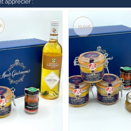
t apprécier :
0€
- 19.50€