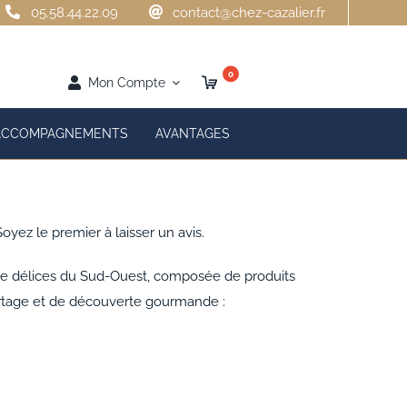
05.58.44.22.09
contact@chez-cazalier.fr
0
Mon Compte
ACCOMPAGNEMENTS
AVANTAGES
Soyez le premier à laisser un avis.
 de délices du Sud-Ouest, composée de produits
rtage et de découverte gourmande :