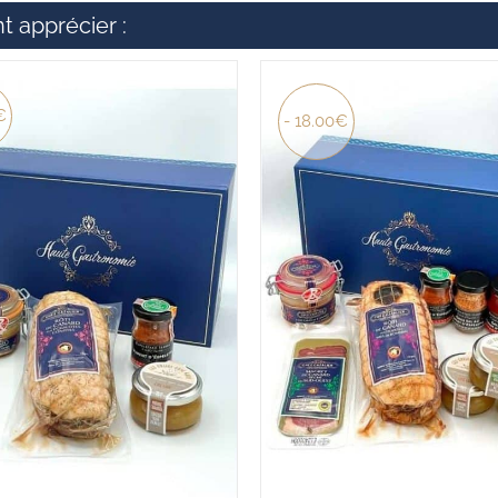
t apprécier :
€
- 18.00€