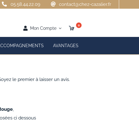
05.58.44.22.09
contact@chez-cazalier.fr
0
Mon Compte
ACCOMPAGNEMENTS
AVANTAGES
Soyez le premier à laisser un avis.
 Rouge
,
posées ci dessous