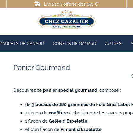
Livraison offerte dès 150 €
MAGRETS DE CANARD
CONFITS DE CANARD
AUTRES
Panier Gourmand
Découvrez ce
panier spécial gourmand
, composé :
de 3
bocaux de 180 grammes de Foie Gras Label
1 flacon de
confiture
à choisir entre les saveurs pro
1 flacon de
Gelée d’Espelette
,
et d’un flacon de
Piment d’Espelette
.