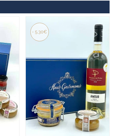
- 5.30€