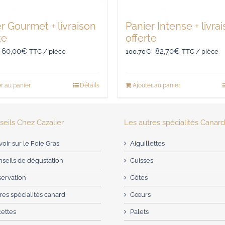
r Gourmet + livraison
Panier Intense + livra
te
offerte
Le
Le
Le
Le
60,00
€
82,70
€
TTC / pièce
100,70
€
TTC / pièce
prix
prix
prix
prix
initial
actuel
initial
actuel
r au panier
Détails
Ajouter au panier
était :
est :
était :
est :
65,10€.
60,00€.
100,70€.
82,70€.
eils Chez Cazalier
Les autres spécialités Canar
voir sur le Foie Gras
Aiguillettes
seils de dégustation
Cuisses
servation
Côtes
res spécialités canard
Cœurs
cettes
Palets