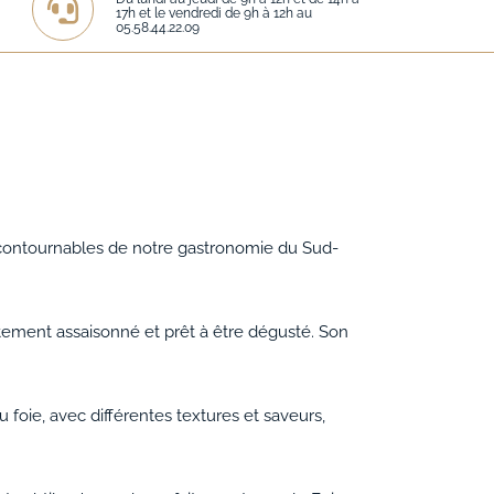
17h et le vendredi de 9h à 12h au
05.58.44.22.09
incontournables de notre gastronomie du Sud-
atement assaisonné et prêt à être dégusté. Son
 foie, avec différentes textures et saveurs,