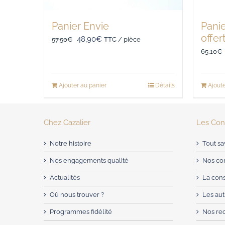
Panier Envie
Panie
offer
Le
Le
48,90
€
57,50
€
TTC / pièce
65,10
€
prix
prix
initial
actuel
était :
est :
Ajouter au panier
Détails
Ajoute
57,50€.
48,90€.
Chez Cazalier
Les Cons
Notre histoire
Tout sa
Nos engagements qualité
Nos con
Actualités
La con
Où nous trouver ?
Les aut
Programmes fidélité
Nos re