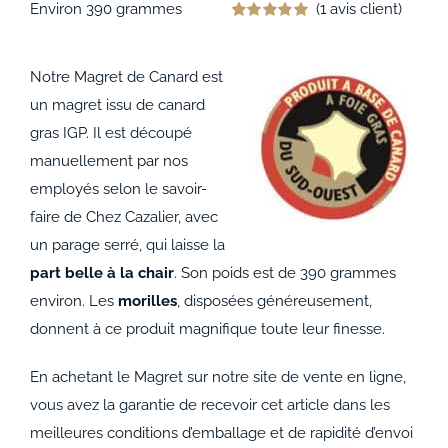
Environ 390 grammes
(
1
avis client)
Noté
1
5.00
sur 5 basé sur
notation
Notre Magret de Canard est
client
un magret issu de canard
gras IGP. Il est découpé
manuellement par nos
employés selon le savoir-
faire de Chez Cazalier, avec
un parage serré, qui laisse la
part belle à la chair
. Son poids est de 390 grammes
environ. Les
morilles
, disposées généreusement,
donnent à ce produit magnifique toute leur finesse.
En achetant le Magret sur notre site de vente en ligne,
vous avez la garantie de recevoir cet article dans les
meilleures conditions d’emballage et de rapidité d’envoi