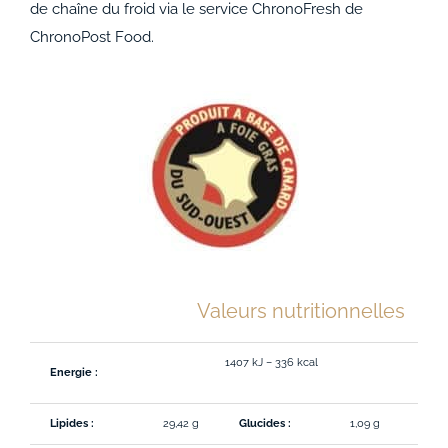
de chaîne du froid via le service ChronoFresh de
ChronoPost Food.
Valeurs nutritionnelles
1407 kJ – 336 kcal
Energie :
Lipides :
29,42 g
Glucides :
1,09 g
Proté