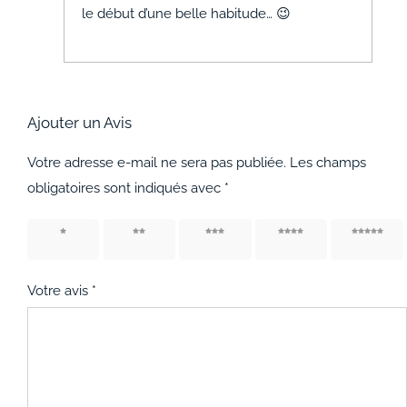
le début d’une belle habitude… 😉
Ajouter un Avis
Votre adresse e-mail ne sera pas publiée.
Les champs
obligatoires sont indiqués avec
*
1 étoile
2 étoiles
3 étoiles
4 étoiles
5 étoiles
sur 5
sur 5
sur 5
sur 5
sur 5
Votre avis
*