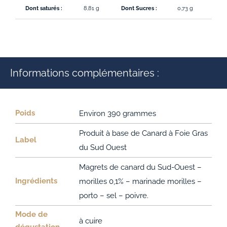
Dont saturés :
8,81 g
Dont Sucres :
0,73 g
Sodi
Informations complémentaires :
Poids
Environ 390 grammes
Produit à base de Canard à Foie Gras
Label
du Sud Ouest
Magrets de canard du Sud-Ouest –
Ingrédients
morilles 0,1% – marinade morilles –
porto – sel – poivre.
Mode de
à cuire
dégustation