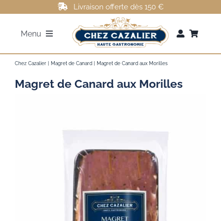
Passer
Livraison offerte dès 150 €
au
Menu
contenu
FOIE GRAS
Chez Cazalier
Magret de Canard
Magret de Canard aux Morilles
Magret de Canard aux Morilles
ROTI DE CANARD
MAGRETS DE CANARD
CONFITS DE CANARD
AUTRES