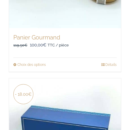
Panier Gourmand
Le
Le
100,00
€
119,50
€
TTC / pièce
prix
prix
initial
actuel
Choix des options
Détails
Ce
était :
est :
produit
119,50€.
100,00€.
a
plusieurs
- 18.00€
variations.
Les
options
peuvent