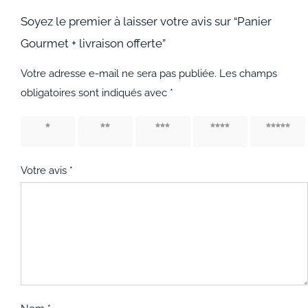
Soyez le premier à laisser votre avis sur “Panier
Gourmet + livraison offerte”
Votre adresse e-mail ne sera pas publiée.
Les champs
obligatoires sont indiqués avec
*
1 étoile
2 étoiles
3 étoiles
4 étoiles
5 étoiles
sur 5
sur 5
sur 5
sur 5
sur 5
Votre avis
*