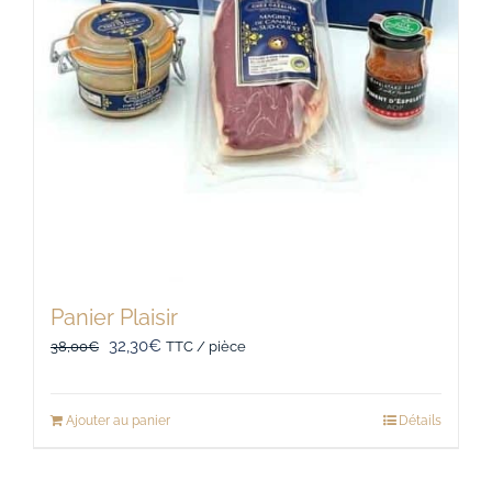
Panier Plaisir
Le
Le
32,30
€
38,00
€
TTC / pièce
prix
prix
initial
actuel
Ajouter au panier
Détails
était :
est :
38,00€.
32,30€.