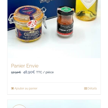
Panier Envie
Le
Le
48,90
€
57,50
€
TTC / pièce
prix
prix
initial
actuel
Ajouter au panier
Détails
était :
est :
57,50€.
48,90€.