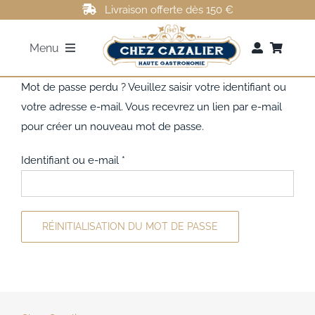
Passer
Livraison offerte dès 150 €
au
Menu
contenu
FOIE GRAS
Mot de passe perdu ? Veuillez saisir votre identifiant ou
votre adresse e-mail. Vous recevrez un lien par e-mail
pour créer un nouveau mot de passe.
ROTI DE CANARD
Obligatoire
Identifiant ou e-mail
*
MAGRETS DE CANARD
CONFITS DE CANARD
RÉINITIALISATION DU MOT DE PASSE
AUTRES